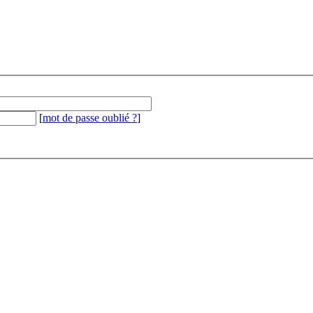
[
mot de passe oublié ?
]