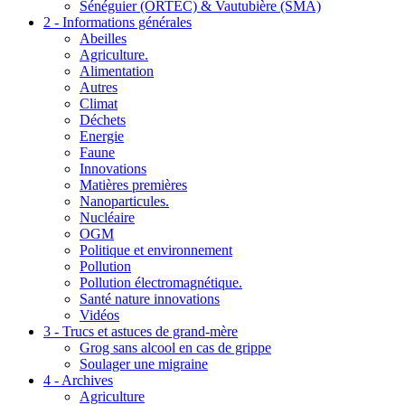
Sénéguier (ORTEC) & Vautubière (SMA)
2 - Informations générales
Abeilles
Agriculture.
Alimentation
Autres
Climat
Déchets
Energie
Faune
Innovations
Matières premières
Nanoparticules.
Nucléaire
OGM
Politique et environnement
Pollution
Pollution électromagnétique.
Santé nature innovations
Vidéos
3 - Trucs et astuces de grand-mère
Grog sans alcool en cas de grippe
Soulager une migraine
4 - Archives
Agriculture