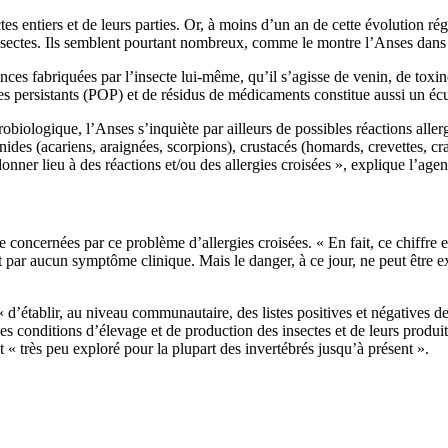
es entiers et de leurs parties. Or, à moins d’un an de cette évolution régl
sectes. Ils semblent pourtant nombreux, comme le montre l’Anses dans s
ances fabriquées par l’insecte lui-même, qu’il s’agisse de venin, de toxi
s persistants (POP) et de résidus de médicaments constitue aussi un écu
robiologique, l’Anses s’inquiète par ailleurs de possibles réactions aller
des (acariens, araignées, scorpions), crustacés (homards, crevettes, cr
nner lieu à des réactions et/ou des allergies croisées », explique l’agen
oncernées par ce problème d’allergies croisées. « En fait, ce chiffre est
nt par aucun symptôme clinique. Mais le danger, à ce jour, ne peut être e
établir, au niveau communautaire, des listes positives et négatives de
 conditions d’élevage et de production des insectes et de leurs produits 
t « très peu exploré pour la plupart des invertébrés jusqu’à présent ».