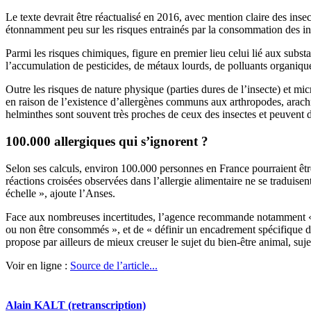
Le texte devrait être réactualisé en 2016, avec mention claire des insect
étonnamment peu sur les risques entrainés par la consommation des in
Parmi les risques chimiques, figure en premier lieu celui lié aux subst
l’accumulation de pesticides, de métaux lourds, de polluants organique
Outre les risques de nature physique (parties dures de l’insecte) et mic
en raison de l’existence d’allergènes communs aux arthropodes, arachni
helminthes sont souvent très proches de ceux des insectes et peuvent do
100.000 allergiques qui s’ignorent ?
Selon ses calculs, environ 100.000 personnes en France pourraient être c
réactions croisées observées dans l’allergie alimentaire ne se traduise
échelle », ajoute l’Anses.
Face aux nombreuses incertitudes, l’agence recommande notamment « d’
ou non être consommés », et de « définir un encadrement spécifique des
propose par ailleurs de mieux creuser le sujet du bien-être animal, suje
Voir en ligne :
Source de l’article...
Alain KALT (retranscription)