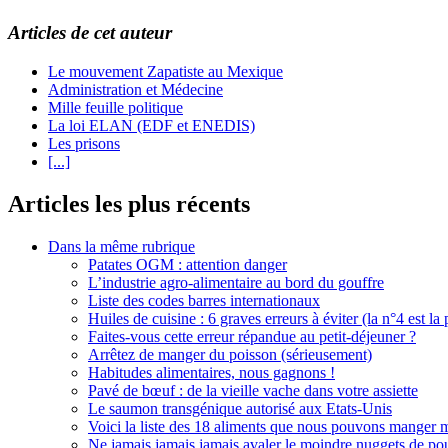
Articles de cet auteur
Le mouvement Zapatiste au Mexique
Administration et Médecine
Mille feuille politique
La loi ELAN (EDF et ENEDIS)
Les prisons
[...]
Articles les plus récents
Dans la même rubrique
Patates OGM : attention danger
L’industrie agro-alimentaire au bord du gouffre
Liste des codes barres internationaux
Huiles de cuisine : 6 graves erreurs à éviter (la n°4 est la 
Faites-vous cette erreur répandue au petit-déjeuner ?
Arrêtez de manger du poisson (sérieusement)
Habitudes alimentaires, nous gagnons !
Pavé de bœuf : de la vieille vache dans votre assiette
Le saumon transgénique autorisé aux Etats-Unis
Voici la liste des 18 aliments que nous pouvons manger
Ne jamais jamais jamais avaler le moindre nuggets de pou