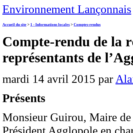
Environnement Lançonnais
Accueil du site
>
1 - Informations locales
>
Comptes-rendus
Compte-rendu de la r
représentants de l’A
mardi 14 avril 2015
par
Ala
Présents
Monsieur Guirou, Maire de L
Président Agglopole en cha