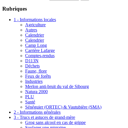
Rubriques
1 - Informations locales
Agriculture
Autres
Calendrier
Calendrier
Camp Long
Carrière Lafarge
Comptes-rendus
D113N
Déchets
Faune, flore
Feux de forêts
Industries
Merlon anti-bruit du val de Sibourg
Natura 2000
PLU
Santé
Sénéguier (ORTEC) & Vautubière (SMA)
2 - Informations générales
3 - Trucs et astuces de grand-mère
Grog sans alcool en cas de grippe
Soulager une migraine