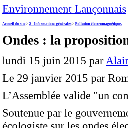
Environnement Lançonnais
Accueil du site
>
2 - Informations générales
>
Pollution électromagnétique.
Ondes : la proposition
lundi 15 juin 2015
par
Alai
Le 29 janvier 2015 par Ro
L’Assemblée valide "un co
Soutenue par le gouvernemen
écologiste sur les ondes éle