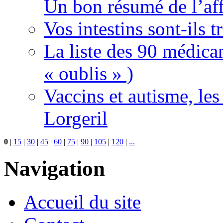
Un bon résumé de l’aff
Vos intestins sont-ils t
La liste des 90 médica
« oublis » )
Vaccins et autisme, le
Lorgeril
0
|
15
|
30
|
45
|
60
|
75
|
90
|
105
|
120
|
...
Navigation
Accueil du site