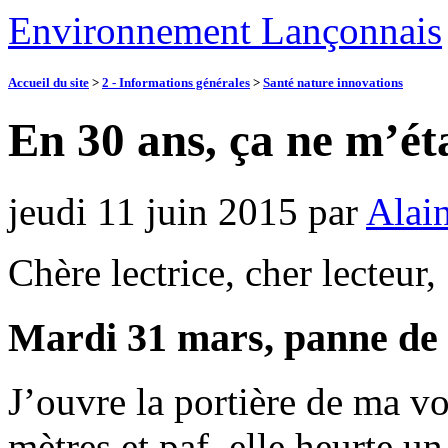
Environnement Lançonnais
Accueil du site
>
2 - Informations générales
>
Santé nature innovations
En 30 ans, ça ne m’ét
jeudi 11 juin 2015
par
Alai
Chère lectrice, cher lecteur,
Mardi 31 mars, panne de 
J’ouvre la portière de ma v
mètres et paf, elle heurte un