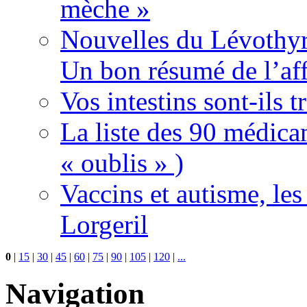
mèche »
Nouvelles du Lévothyr
Un bon résumé de l’aff
Vos intestins sont-ils t
La liste des 90 médica
« oublis » )
Vaccins et autisme, le
Lorgeril
0
|
15
|
30
|
45
|
60
|
75
|
90
|
105
|
120
|
...
Navigation