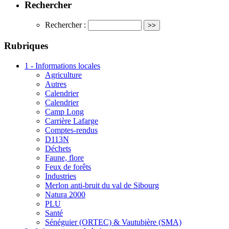
Rechercher
Rechercher :
Rubriques
1 - Informations locales
Agriculture
Autres
Calendrier
Calendrier
Camp Long
Carrière Lafarge
Comptes-rendus
D113N
Déchets
Faune, flore
Feux de forêts
Industries
Merlon anti-bruit du val de Sibourg
Natura 2000
PLU
Santé
Sénéguier (ORTEC) & Vautubière (SMA)