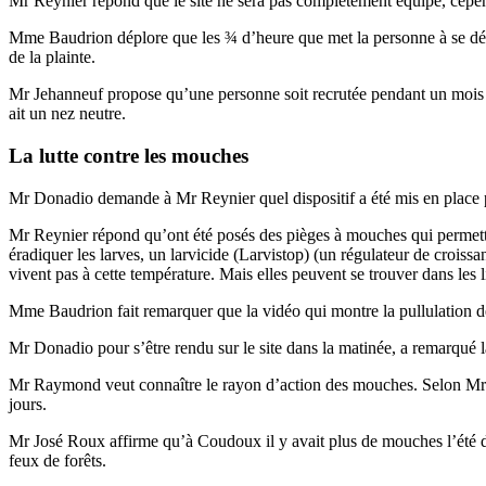
Mr Reynier répond que le site ne sera pas complètement équipé, cependa
Mme Baudrion déplore que les ¾ d’heure que met la personne à se déplac
de la plainte.
Mr Jehanneuf propose qu’une personne soit recrutée pendant un mois pou
ait un nez neutre.
La lutte contre les mouches
Mr Donadio demande à Mr Reynier quel dispositif a été mis en place p
Mr Reynier répond qu’ont été posés des pièges à mouches qui permetten
éradiquer les larves, un larvicide (Larvistop) (un régulateur de croissa
vivent pas à cette température. Mais elles peuvent se trouver dans les li
Mme Baudrion fait remarquer que la vidéo qui montre la pullulation de
Mr Donadio pour s’être rendu sur le site dans la matinée, a remarqué
Mr Raymond veut connaître le rayon d’action des mouches. Selon Mr Reyn
jours.
Mr José Roux affirme qu’à Coudoux il y avait plus de mouches l’été dernie
feux de forêts.