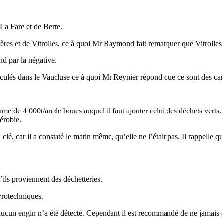
La Fare et de Berre.
ières et de Vitrolles, ce à quoi Mr Raymond fait remarquer que Vitroll
nd par la négative.
lés dans le Vaucluse ce à quoi Mr Reynier répond que ce sont des ca
me de 4 000t/an de boues auquel il faut ajouter celui des déchets verts.
aérobie.
lé, car il a constaté le matin même, qu’elle ne l’était pas. Il rappelle 
ils proviennent des déchetteries.
yrotechniques.
cun engin n’a été détecté. Cependant il est recommandé de ne jamais déb