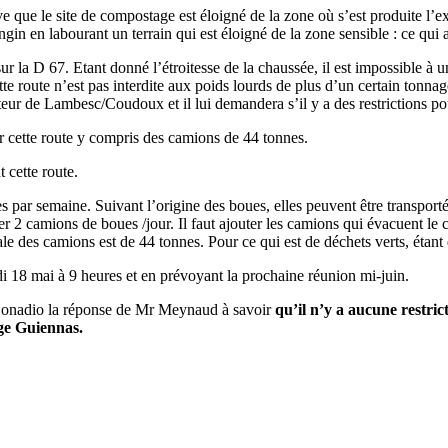
e que le site de compostage est éloigné de la zone où s’est produite l
 en labourant un terrain qui est éloigné de la zone sensible : ce qui a 
r la D 67. Etant donné l’étroitesse de la chaussée, il est impossible à 
cette route n’est pas interdite aux poids lourds de plus d’un certain tonn
 de Lambesc/Coudoux et il lui demandera s’il y a des restrictions pour
ur cette route y compris des camions de 44 tonnes.
 cette route.
es par semaine. Suivant l’origine des boues, elles peuvent être transport
 2 camions de boues /jour. Il faut ajouter les camions qui évacuent le
e des camions est de 44 tonnes. Pour ce qui est de déchets verts, étant 
i 18 mai à 9 heures et en prévoyant la prochaine réunion mi-juin.
 Donadio la réponse de Mr Meynaud à savoir
qu’il n’y a aucune restric
age Guiennas.