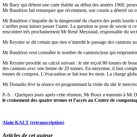
Mr Baey qui détient une carte établie au début des années 1960, prouv
Mr Baudrion fait remarquer que récemment, son cousin a déterré un engin
Mr Baudrion s’inquiète de la dangerosité du charroi des poids lourds su
s’arrêter pour laisser passer l’autre. La question se pose de savoir si 
rencontrer très prochainement Mr René Meynaud, responsable du secteur
Mr Reynier se dit certain que rien n’interdit le passage des camions s
Mr Baudrion veut connaître le nombre de camions/jour qui empruntent
Mr Reynier procède au calcul suivant : le site reçoit 80 tonnes de bou
des camions avec une benne de 20 tonnes. En moyenne, il faut compter
tonnes de compost. L’évacuation se fait tous les mois. La charge global
Mr Donadio lève la séance en programmant la visite du site le mercred
P.-S. : Quelques jours après cette réunion, Mr Roux a transmis à Mr
le croisement des quatre termes et l’accès au Centre de compost
Alain KALT (retranscription)
Articles de cet auteur