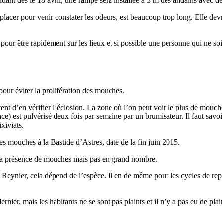
nt dès le 18 avril, une rampe sera installée à 3 m des andains avec des
er pour venir constater les odeurs, est beaucoup trop long. Elle devrait
r être rapidement sur les lieux et si possible une personne qui ne soit
our éviter la prolifération des mouches.
t d’en vérifier l’éclosion. La zone où l’on peut voir le plus de mouche
nce) est pulvérisé deux fois par semaine par un brumisateur. Il faut savoi
xiviats.
s mouches à la Bastide d’Astres, date de la fin juin 2015.
 la présence de mouches mais pas en grand nombre.
ier, cela dépend de l’espèce. Il en de même pour les cycles de reproduc
r, mais les habitants ne se sont pas plaints et il n’y a pas eu de plainte