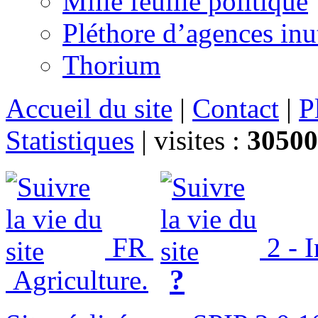
Mille feuille politique
Pléthore d’agences inu
Thorium
Accueil du site
|
Contact
|
P
Statistiques
|
visites :
30500
FR
2 - 
?
Agriculture.