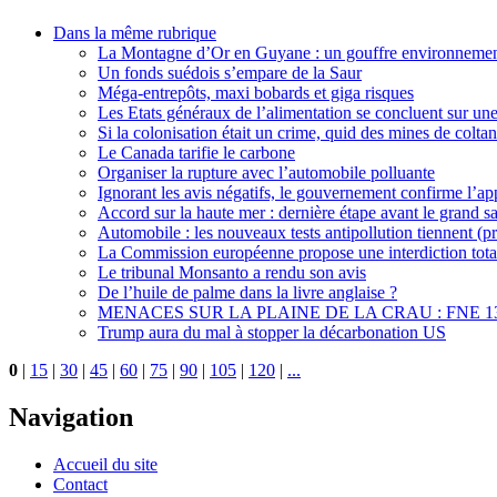
Dans la même rubrique
La Montagne d’Or en Guyane : un gouffre environnementa
Un fonds suédois s’empare de la Saur
Méga-entrepôts, maxi bobards et giga risques
Les Etats généraux de l’alimentation se concluent sur un
Si la colonisation était un crime, quid des mines de colta
Le Canada tarifie le carbone
Organiser la rupture avec l’automobile polluante
Ignorant les avis négatifs, le gouvernement confirme l’
Accord sur la haute mer : dernière étape avant le grand s
Automobile : les nouveaux tests antipollution tiennent (pr
La Commission européenne propose une interdiction total
Le tribunal Monsanto a rendu son avis
De l’huile de palme dans la livre anglaise ?
MENACES SUR LA PLAINE DE LA CRAU : FNE 1
Trump aura du mal à stopper la décarbonation US
0
|
15
|
30
|
45
|
60
|
75
|
90
|
105
|
120
|
...
Navigation
Accueil du site
Contact