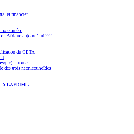
l et financier
e note amère
n en Afrique aujourd’hui ???.
application du CETA
aut
esque) la route
e des trois néonicotinoïdes
3 S’EXPRIME.