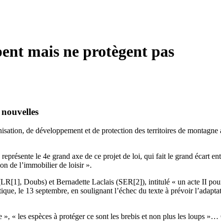
ent mais ne protègent pas
s nouvelles
nisation, de développement et de protection des territoires de montagne 
résente le 4e grand axe de ce projet de loi, qui fait le grand écart entr
on de l’immobilier de loisir ».
(LR[1], Doubs) et Bernadette Laclais (SER[2]), intitulé « un acte II pou
tique, le 13 septembre, en soulignant l’échec du texte à prévoir l’adapt
e », « les espèces à protéger ce sont les brebis et non plus les loups »