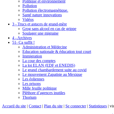
Politique et environnement
Pollution
Pollution électromagnétique.
Santé nature innovations
Vidéos
3 - Trucs et astuces de grand-mère
Grog sans alcool en cas de grippe
Soulager une migraine
4 - Archives
51- Ça suffit !
Administration et Médecine
Education nationale & éducation tout court
Immigration
La cour des comptes
La loi ELAN (EDF et ENEDIS)
Le grand chambardement suite au covid
Le mouvement Zapatiste au Mexique
Les éoliennes
Les prisons
Mille feuille politique
Pléthore d’agences inutiles
Thorium
Accueil du site
|
Contact
|
Plan du site
|
Se connecter
|
Statistiques
|
vis