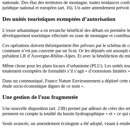
nationale. Des élus des territoires de montagne, toutes tendances conf
juridique national et européen (art. 16). Un autre amendement prévoit q
Des unités touristiques exemptées d’autorisation
L’essor urbanistique a en revanche bénéficié des débats en première lec
développement touristique effectuée en zone de montagne et contrib
Ces opérations doivent théoriquement être prévues par le schéma de coh
commune n’est pas couverte par un Scot. Or les députés ont assoupli ce
président LR d’Auvergne-Rhône-Alpes. Et avec la bénédiction du mini
Même chose pour les plans locaux d’urbanisme (PLU). Les unités tour
totalement exemptées de formalités s’il s’agit « d’extensions limitées 
Dans un communiqué, France Nature Environnement a déploré cette nouve
étude socio-économique dignes de ce nom ».
Une gestion de l’eau fragmentée
Une nouvelle disposition (art. 23B) permet par ailleurs de créer des r
prennent en compte la totalité du bassin hydrographique » et « ce qui
Seule avancée, un amendement écologiste a été adopté, visant à rendre 