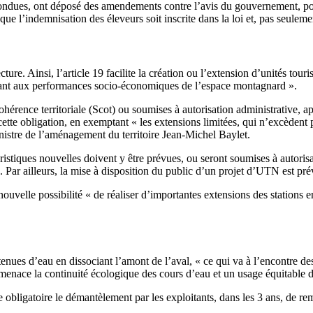
ondues, ont déposé des amendements contre l’avis du gouvernement, pour 
ue l’indemnisation des éleveurs soit inscrite dans la loi et, pas seuleme
ture. Ainsi, l’article 19 facilite la création ou l’extension d’unités to
uant aux performances socio-économiques de l’espace montagnard ».
érence territoriale (Scot) ou soumises à autorisation administrative, ap
tte obligation, en exemptant « les extensions limitées, qui n’excèdent 
stre de l’aménagement du territoire Jean-Michel Baylet.
istiques nouvelles doivent y être prévues, ou seront soumises à autor
». Par ailleurs, la mise à disposition du public d’un projet d’UTN est pr
lle possibilité « de réaliser d’importantes extensions des stations en 
etenues d’eau en dissociant l’amont de l’aval, « ce qui va à l’encontre 
 menace la continuité écologique des cours d’eau et un usage équitable 
obligatoire le démantèlement par les exploitants, dans les 3 ans, de rem