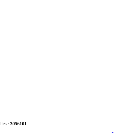
ites :
3056101