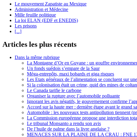
Le mouvement Zapatiste au Mexique
Administration et Médecine
Mille feuille politique
La loi ELAN (EDF et ENEDIS)
Les prisons
[...]
Articles les plus récents
Dans la même rubrique
La Montagne d’Or en Guyane : un gouffre environnementa
Un fonds suédois s’empare de la Saur
Méga-entrepôts, maxi bobards et giga risques
Les Etats généraux de l’alimentation se concluent sur un
Si la colonisation était un crime, quid des mines de colta
Le Canada tarifie le carbone
Organiser la rupture avec l’automobile polluante
Ignorant les avis négatifs, le gouvernement confirme l’
Accord sur la haute mer : dernière étape avant le grand s
Automobile : les nouveaux tests antipollution tiennent (pr
La Commission européenne propose une interdiction total
Le tribunal Monsanto a rendu son avis
De l’huile de palme dans la livre anglaise ?
MENACES SUR LA PLAINE DE LA CRAU : FNE 1