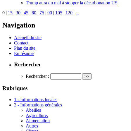
Trump aura du mal à stopper la décarbonation US
0
|
15
|
30
|
45
|
60
|
75
|
90
|
105
|
120
|
...
Navigation
Accueil du site
Contact
Plan du site
En résumé
Rechercher
Rechercher :
Rubriques
1 - Informations locales
2 - Informations générales
Abeilles
Agriculture.
Alimentation
Autres