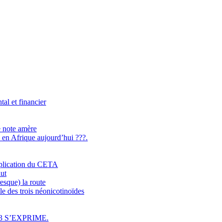
l et financier
e note amère
n en Afrique aujourd’hui ???.
application du CETA
aut
esque) la route
e des trois néonicotinoïdes
3 S’EXPRIME.