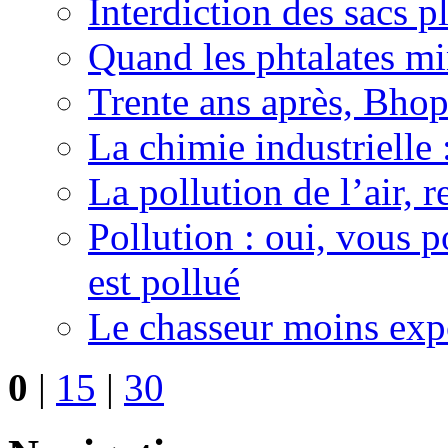
Interdiction des sacs p
Quand les phtalates mi
Trente ans après, Bhopa
La chimie industrielle 
La pollution de l’air, 
Pollution : oui, vous p
est pollué
Le chasseur moins ex
0
|
15
|
30