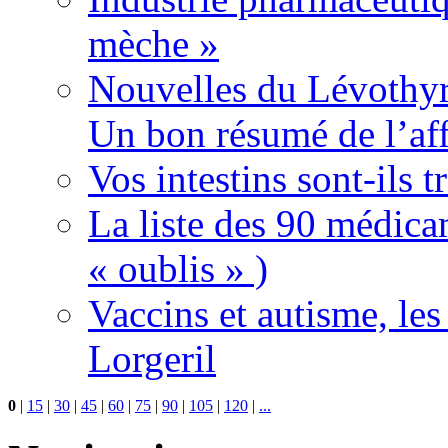
mèche »
Nouvelles du Lévothyr
Un bon résumé de l’aff
Vos intestins sont-ils t
La liste des 90 médica
« oublis » )
Vaccins et autisme, le
Lorgeril
0
|
15
|
30
|
45
|
60
|
75
|
90
|
105
|
120
|
...