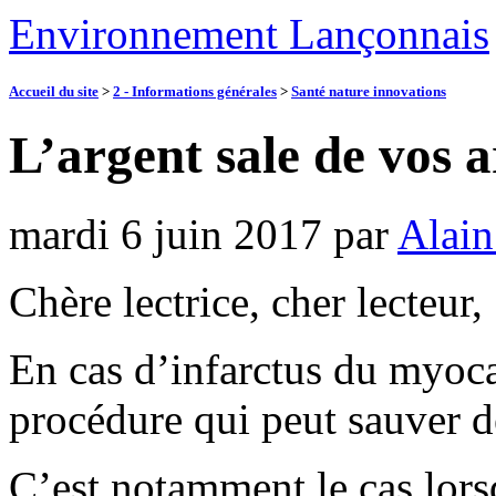
Environnement Lançonnais
Accueil du site
>
2 - Informations générales
>
Santé nature innovations
L’argent sale de vos a
mardi 6 juin 2017
par
Alain
Chère lectrice, cher lecteur,
En cas d’infarctus du myoca
procédure qui peut sauver de
C’est notamment le cas lorsq