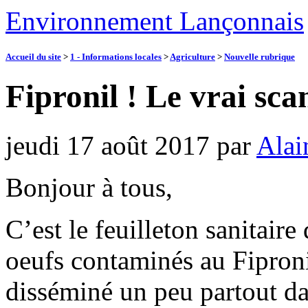
Environnement Lançonnais
Accueil du site
>
1 - Informations locales
>
Agriculture
>
Nouvelle rubrique
Fipronil ! Le vrai scan
jeudi 17 août 2017
par
Alai
Bonjour à tous,
C’est le feuilleton sanitair
oeufs contaminés au Fiproni
disséminé un peu partout da