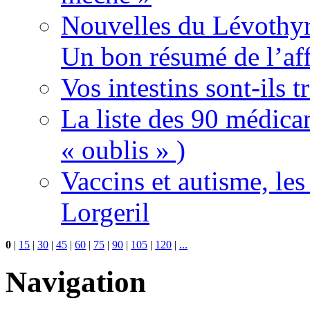
Nouvelles du Lévothyr
Un bon résumé de l’aff
Vos intestins sont-ils t
La liste des 90 médica
« oublis » )
Vaccins et autisme, le
Lorgeril
0
|
15
|
30
|
45
|
60
|
75
|
90
|
105
|
120
|
...
Navigation