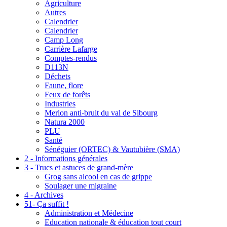
Agriculture
Autres
Calendrier
Calendrier
Camp Long
Carrière Lafarge
Comptes-rendus
D113N
Déchets
Faune, flore
Feux de forêts
Industries
Merlon anti-bruit du val de Sibourg
Natura 2000
PLU
Santé
Sénéguier (ORTEC) & Vautubière (SMA)
2 - Informations générales
3 - Trucs et astuces de grand-mère
Grog sans alcool en cas de grippe
Soulager une migraine
4 - Archives
51- Ça suffit !
Administration et Médecine
Education nationale & éducation tout court