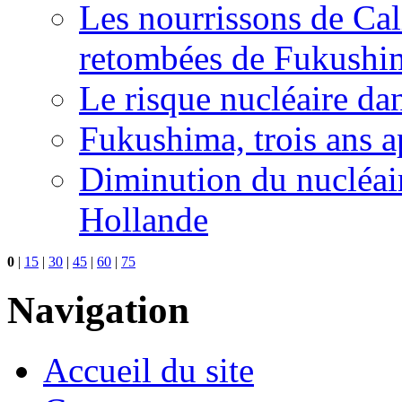
Les nourrissons de Cali
retombées de Fukushi
Le risque nucléaire da
Fukushima, trois ans a
Diminution du nucléair
Hollande
0
|
15
|
30
|
45
|
60
|
75
Navigation
Accueil du site