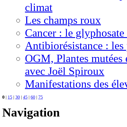
climat
Les champs roux
Cancer : le glyphosate 
Antibiorésistance : les
OGM, Plantes mutées e
avec Joël Spiroux
Manifestations des éle
0
|
15
|
30
|
45
|
60
|
75
Navigation