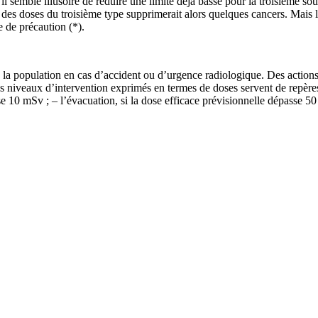
, il semble illusoire de réduire une limite déjà basse pour la troisième 
 des doses du troisième type supprimerait alors quelques cancers. Mais l’ef
e de précaution (*).
e la population en cas d’accident ou d’urgence radiologique. Des action
es niveaux d’intervention exprimés en termes de doses servent de repères
sse 10 mSv ; – l’évacuation, si la dose efficace prévisionnelle dépasse 50