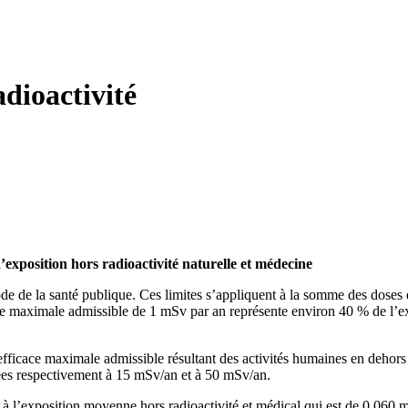
adioactivité
’exposition hors radioactivité naturelle et médecine
de de la santé publique. Ces limites s’appliquent à la somme des doses e
dose maximale admissible de 1 mSv par an représente environ 40 % de l’ex
 efficace maximale admissible résultant des activités humaines en dehors 
ixées respectivement à 15 mSv/an et à 50 mSv/an.
 à l’exposition moyenne hors radioactivité et médical qui est de 0,060 