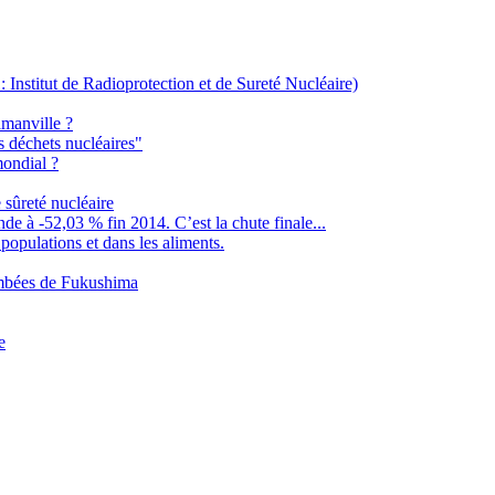
 Institut de Radioprotection et de Sureté Nucléaire)
amanville ?
es déchets nucléaires"
mondial ?
 sûreté nucléaire
e à -52,03 % fin 2014. C’est la chute finale...
 populations et dans les aliments.
tombées de Fukushima
e