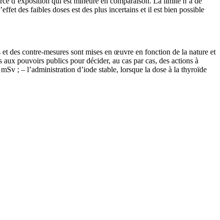
source d’exposition qui est mineure en comparaison. La limite n’a de
fet des faibles doses est des plus incertains et il est bien possible
s et des contre-mesures sont mises en œuvre en fonction de la nature et
 aux pouvoirs publics pour décider, au cas par cas, des actions à
 mSv ; – l’administration d’iode stable, lorsque la dose à la thyroïde