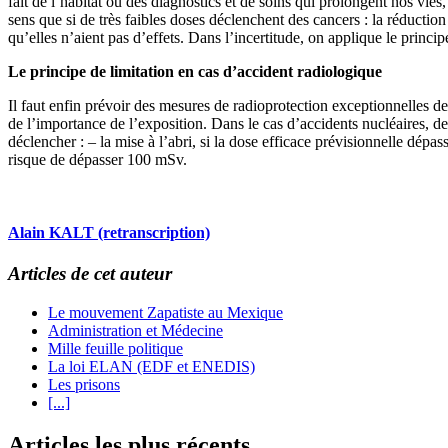
fait de l’habitat ou des diagnostics et de soins qui prolongent nos vies
sens que si de très faibles doses déclenchent des cancers : la réduction
qu’elles n’aient pas d’effets. Dans l’incertitude, on applique le princip
Le principe de limitation en cas d’accident radiologique
Il faut enfin prévoir des mesures de radioprotection exceptionnelles d
de l’importance de l’exposition. Dans le cas d’accidents nucléaires, d
déclencher : – la mise à l’abri, si la dose efficace prévisionnelle dépa
risque de dépasser 100 mSv.
Alain KALT (retranscription)
Articles de cet auteur
Le mouvement Zapatiste au Mexique
Administration et Médecine
Mille feuille politique
La loi ELAN (EDF et ENEDIS)
Les prisons
[...]
Articles les plus récents