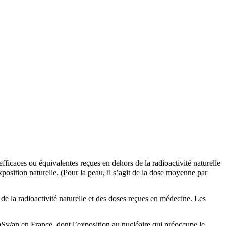
fficaces ou équivalentes reçues en dehors de la radioactivité naturelle
position naturelle. (Pour la peau, il s’agit de la dose moyenne par
de la radioactivité naturelle et des doses reçues en médecine. Les
mSv/an en France, dont l’exposition au nucléaire qui préoccupe le