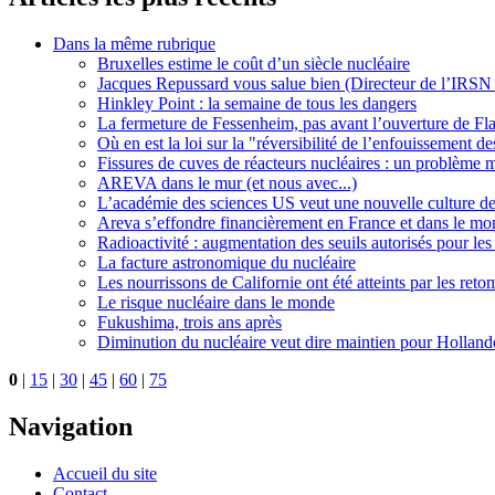
Dans la même rubrique
Bruxelles estime le coût d’un siècle nucléaire
Jacques Repussard vous salue bien (Directeur de l’IRSN :
Hinkley Point : la semaine de tous les dangers
La fermeture de Fessenheim, pas avant l’ouverture de Fl
Où en est la loi sur la "réversibilité de l’enfouissement d
Fissures de cuves de réacteurs nucléaires : un problème 
AREVA dans le mur (et nous avec...)
L’académie des sciences US veut une nouvelle culture de
Areva s’effondre financièrement en France et dans le mond
Radioactivité : augmentation des seuils autorisés pour les
La facture astronomique du nucléaire
Les nourrissons de Californie ont été atteints par les re
Le risque nucléaire dans le monde
Fukushima, trois ans après
Diminution du nucléaire veut dire maintien pour Holland
0
|
15
|
30
|
45
|
60
|
75
Navigation
Accueil du site
Contact