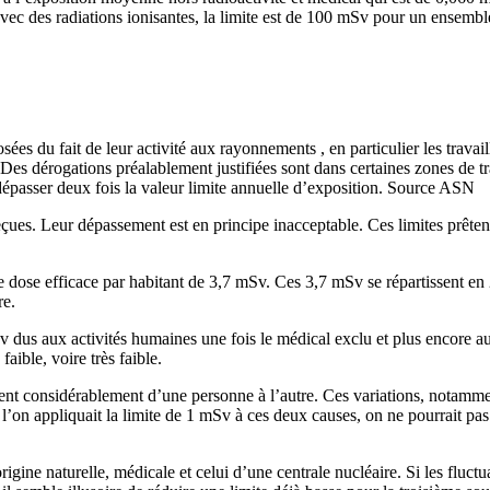
t avec des radiations ionisantes, la limite est de 100 mSv pour un ens
es du fait de leur activité aux rayonnements , en particulier les travai
. Des dérogations préalablement justifiées sont dans certaines zones de t
 dépasser deux fois la valeur limite annuelle d’exposition. Source ASN
eçues. Leur dépassement est en principe inacceptable. Ces limites prêtent
dose efficace par habitant de 3,7 mSv. Ces 3,7 mSv se répartissent en 
re.
dus aux activités humaines une fois le médical exclu et plus encore au
ible, voire très faible.
arient considérablement d’une personne à l’autre. Ces variations, notamm
 l’on appliquait la limite de 1 mSv à ces deux causes, on ne pourrait pas
origine naturelle, médicale et celui d’une centrale nucléaire. Si les flu