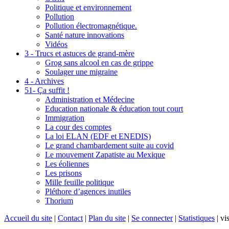
Politique et environnement
Pollution
Pollution électromagnétique.
Santé nature innovations
Vidéos
3 - Trucs et astuces de grand-mère
Grog sans alcool en cas de grippe
Soulager une migraine
4 - Archives
51- Ça suffit !
Administration et Médecine
Education nationale & éducation tout court
Immigration
La cour des comptes
La loi ELAN (EDF et ENEDIS)
Le grand chambardement suite au covid
Le mouvement Zapatiste au Mexique
Les éoliennes
Les prisons
Mille feuille politique
Pléthore d’agences inutiles
Thorium
Accueil du site
|
Contact
|
Plan du site
|
Se connecter
|
Statistiques
|
vis