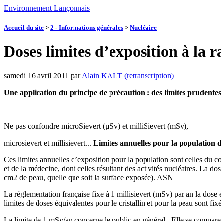
Environnement Lançonnais
Accueil du site
>
2 - Informations générales
>
Nucléaire
Doses limites d’exposition à la r
samedi 16 avril 2011
par
Alain KALT (retranscription)
Une application du principe de précaution : des limites prudentes
Ne pas confondre microSievert (μSv) et milliSievert (mSv),
microsievert et millisievert...
Limites annuelles pour la population d
Ces limites annuelles d’exposition pour la population sont celles du co
et de la médecine, dont celles résultant des activités nucléaires. La 
cm2 de peau, quelle que soit la surface exposée). ASN
La réglementation française fixe à 1 millisievert (mSv) par an la dose
limites de doses équivalentes pour le cristallin et pour la peau sont f
La limite de 1 mSv/an concerne le public en général . Elle se compare