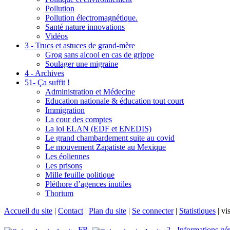
Pollution
Pollution électromagnétique.
Santé nature innovations
Vidéos
3 - Trucs et astuces de grand-mère
Grog sans alcool en cas de grippe
Soulager une migraine
4 - Archives
51- Ça suffit !
Administration et Médecine
Education nationale & éducation tout court
Immigration
La cour des comptes
La loi ELAN (EDF et ENEDIS)
Le grand chambardement suite au covid
Le mouvement Zapatiste au Mexique
Les éoliennes
Les prisons
Mille feuille politique
Pléthore d’agences inutiles
Thorium
Accueil du site
|
Contact
|
Plan du site
|
Se connecter
|
Statistiques
|
vis
FR
2 - Informations gé