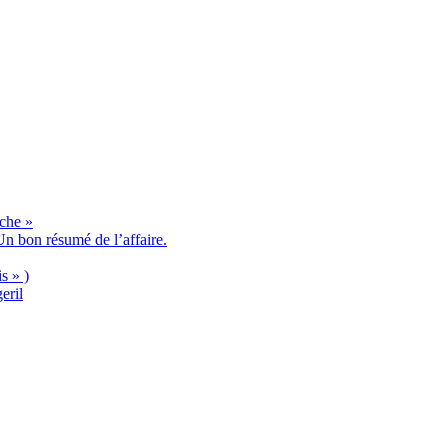
èche »
n bon résumé de l’affaire.
s » )
eril