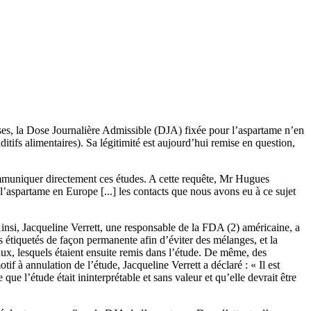
nses, la Dose Journalière Admissible (DJA) fixée pour l’aspartame n’en
ifs alimentaires). Sa légitimité est aujourd’hui remise en question,
ommuniquer directement ces études. A cette requête, Mr Hugues
’aspartame en Europe [...] les contacts que nous avons eu à ce sujet
Ainsi, Jacqueline Verrett, une responsable de la FDA (2) américaine, a
s étiquetés de façon permanente afin d’éviter des mélanges, et la
ux, lesquels étaient ensuite remis dans l’étude. De même, des
f à annulation de l’étude, Jacqueline Verrett a déclaré : « Il est
e l’étude était ininterprétable et sans valeur et qu’elle devrait être