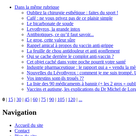
Dans la même rubrique
Oubliez la chirurgie esthétique : faites du sport !
Café : ne vous privez pas de ce plaisir simple
Le bicarbonate de soude
Levothyrox, la grande intox
Antibiotiques, ce qu’il faut savoir...
Le grog, cette valeur sûre
Rappel amical à propos du vaccin anti-grippe
La feuille de chou antidouleur et anti gonflement
Qui se cache derrière le complot anti-vaccin ?
Cet objet caché dans votre poche pourrit votre santé
Industrie pharmaceutique : le rapport qui a « vendu la m
Nouvelles du Lévothyrox : comment je me suis trompé. U
Vos intestins sont-ils troués ??
La liste des 90 médicaments à bannir (+ les 2 gros « oubli
Vaccins et autisme, les explications du Dr Michel de Lorg
0
|
15
|
30
|
45
|
60
|
75
|
90
|
105
|
120
|
...
Navigation
Accueil du site
Contact