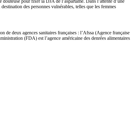
ité douteuse pour fixer la DJA de l’aspartame. Dans l’attente d’une
à destination des personnes vulnérables, telles que les femmes
sion de deux agences sanitaires françaises : l’Afssa (Agence française
administration (FDA) est l’agence américaine des denrées alimentaires