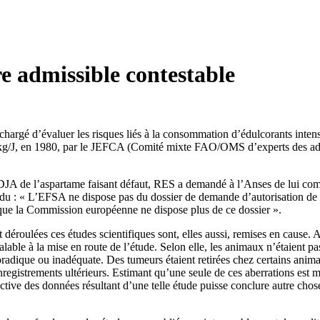
e admissible contestable
chargé d’évaluer les risques liés à la consommation d’édulcorants inte
mg/kg/J, en 1980, par le JEFCA (Comité mixte FAO/OMS d’experts des addit
 la DJA de l’aspartame faisant défaut, RES a demandé à l’Anses de lui c
du : « L’EFSA ne dispose pas du dossier de demande d’autorisation de l
ue la Commission européenne ne dispose plus de ce dossier ».
déroulées ces études scientifiques sont, elles aussi, remises en cause. 
able à la mise en route de l’étude. Selon elle, les animaux n’étaient pa
adique ou inadéquate. Des tumeurs étaient retirées chez certains anima
istrements ultérieurs. Estimant qu’une seule de ces aberrations est moti
ve des données résultant d’une telle étude puisse conclure autre chose qu