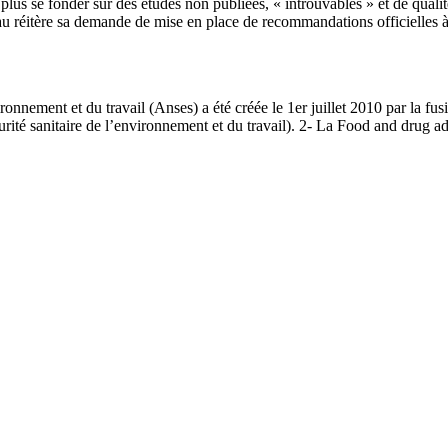
 plus se fonder sur des études non publiées, « introuvables » et de qual
seau réitère sa demande de mise en place de recommandations officielles 
ironnement et du travail (Anses) a été créée le 1er juillet 2010 par la fu
écurité sanitaire de l’environnement et du travail). 2- La Food and drug 