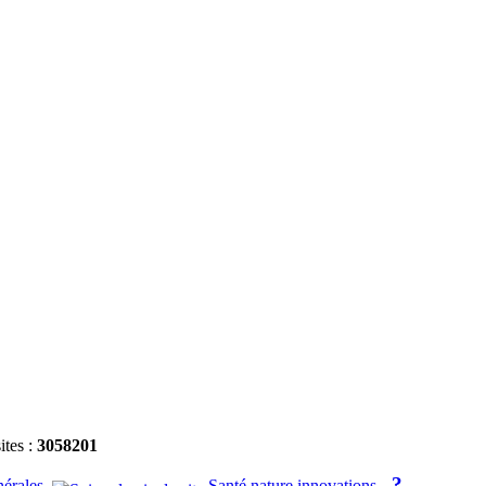
ites :
3058201
?
nérales
Santé nature innovations