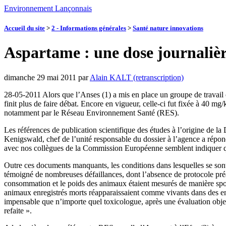
Environnement Lançonnais
Accueil du site
>
2 - Informations générales
>
Santé nature innovations
Aspartame : une dose journalièr
dimanche 29 mai 2011
par
Alain KALT (retranscription)
28-05-2011 Alors que l’Anses (1) a mis en place un groupe de travail 
finit plus de faire débat. Encore en vigueur, celle-ci fut fixée à 40 
notamment par le Réseau Environnement Santé (RES).
Les références de publication scientifique des études à l’origine de
Kenigswald, chef de l’unité responsable du dossier à l’agence a répon
avec nos collègues de la Commission Européenne semblent indiquer q
Outre ces documents manquants, les conditions dans lesquelles se sont 
témoigné de nombreuses défaillances, dont l’absence de protocole préal
consommation et le poids des animaux étaient mesurés de manière spor
animaux enregistrés morts réapparaissaient comme vivants dans des enreg
impensable que n’importe quel toxicologue, après une évaluation objecti
refaite ».