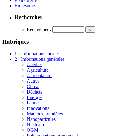
Plan du site
En résumé
Rechercher
Rechercher :
Rubriques
1 - Informations locales
2 - Informations générales
Abeilles
Agriculture.
Alimentation
Autres
Climat
Déchets
Energie
Faune
Innovations
Matières premières
Nanoparticules.
Nucléaire
OGM
Politique et environnement