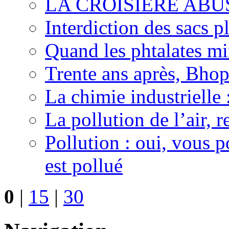
LA CROISIERE ABUS
Interdiction des sacs p
Quand les phtalates mi
Trente ans après, Bhopa
La chimie industrielle 
La pollution de l’air, 
Pollution : oui, vous p
est pollué
0
|
15
|
30