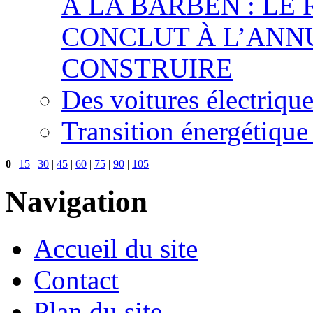
À LA BARBEN : LE
CONCLUT À L’ANNU
CONSTRUIRE
Des voitures électriqu
Transition énergétique
0
|
15
|
30
|
45
|
60
|
75
|
90
|
105
Navigation
Accueil du site
Contact
Plan du site