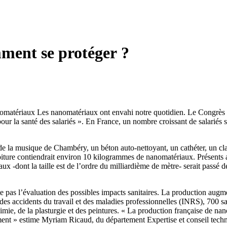
mment se protéger ?
matériaux Les nanomatériaux ont envahi notre quotidien. Le Congrès mond
pour la santé des salariés ». En France, un nombre croissant de salariés 
 de la musique de Chambéry, un béton auto-nettoyant, un cathéter, un cl
voiture contiendrait environ 10 kilogrammes de nanomatériaux. Présents au
ux -dont la taille est de l’ordre du milliardième de mètre- serait passé
lite pas l’évaluation des possibles impacts sanitaires. La production au
n des accidents du travail et des maladies professionnelles (INRS), 700 s
chimie, de la plasturgie et des peintures. « La production française de n
ement » estime Myriam Ricaud, du département Expertise et conseil tech