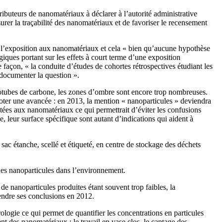
tributeurs de nanomatériaux à déclarer à l’autorité administrative
ssurer la traçabilité des nanomatériaux et de favoriser le recensement
vec l’exposition aux nanomatériaux et cela « bien qu’aucune hypothèse
iques portant sur les effets à court terme d’une exposition
façon, « la conduite d’études de cohortes rétrospectives étudiant les
 documenter la question ».
notubes de carbone, les zones d’ombre sont encore trop nombreuses.
A noter une avancée : en 2013, la mention « nanoparticules » deviendra
ptées aux nanomatériaux ce qui permettrait d’éviter les confusions
 leur surface spécifique sont autant d’indications qui aident à
c étanche, scellé et étiqueté, en centre de stockage des déchets
n des nanoparticules dans l’environnement.
e nanoparticules produites étant souvent trop faibles, la
endre ses conclusions en 2012.
ologie ce qui permet de quantifier les concentrations en particules
nt des nanomatériaux : le travail en vase clos, le captage des