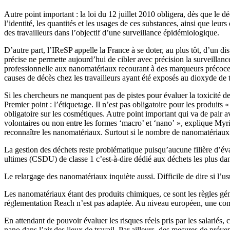
Autre point important : la loi du 12 juillet 2010 obligera, dès que le d
l’identité, les quantités et les usages de ces substances, ainsi que leu
des travailleurs dans l’objectif d’une surveillance épidémiologique.
D’autre part, l’IReSP appelle la France à se doter, au plus tôt, d’un d
précise ne permette aujourd’hui de cibler avec précision la surveillan
professionnelle aux nanomatériaux recourant à des marqueurs précoces d
causes de décès chez les travailleurs ayant été exposés au dioxyde de 
Si les chercheurs ne manquent pas de pistes pour évaluer la toxicité
Premier point : l’étiquetage. Il n’est pas obligatoire pour les produit
obligatoire sur les cosmétiques. Autre point important qui va de pair a
volontaires ou non entre les formes ‘macro’ et ‘nano’ », explique Myri
reconnaître les nanomatériaux. Surtout si le nombre de nanomatériau
La gestion des déchets reste problématique puisqu’aucune filière d’év
ultimes (CSDU) de classe 1 c’est-à-dire dédié aux déchets les plus da
Le relargage des nanomatériaux inquiète aussi. Difficile de dire si l’us
Les nanomatériaux étant des produits chimiques, ce sont les règles gén
réglementation Reach n’est pas adaptée. Au niveau européen, une com
En attendant de pouvoir évaluer les risques réels pris par les salariés
nano dans l’air des lieux de travail. Par ailleurs, des mesures de prév