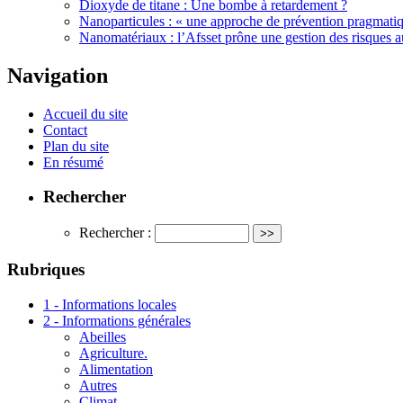
Dioxyde de titane : Une bombe à retardement ?
Nanoparticules : « une approche de prévention pragmatiq
Nanomatériaux : l’Afsset prône une gestion des risques au
Navigation
Accueil du site
Contact
Plan du site
En résumé
Rechercher
Rechercher :
Rubriques
1 - Informations locales
2 - Informations générales
Abeilles
Agriculture.
Alimentation
Autres
Climat