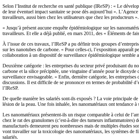
Selon l’Institut de recherche en santé publique (IReSP) : « Le dévelo
de leur éventuel impact sanitaire se pose dès aujourd’hui ». L’Agence 
travailleurs, aussi bien chez les utilisateurs que chez les producteurs ».
« Jusqu’à présent aucune enquête épidémiologique sur les nanomatéria
travailleurs. Et elle a déjà publié, en mars 2011, des « Éléments de fa
À l’issue de ces travaux, l’IReSP a pu définir trois groupes d’entrepr
sur les nanotubes de carbone. « Pour celles-ci, l’exposition apparaît 
collaboration à un dispositif de surveillance épidémiologique semble
Deuxième catégorie : les entreprises du secteur privé produisant du no
carbone et la silice précipitée, une vingtaine d’année pour le dioxyde 
surveillance envisageable. » Enfin, dernière catégorie, les entreprises
discussions. Il est difficile de se prononcer en termes de probabilité 
l’IReSP.
De quelle manière les salariés sont-ils exposés ? La voie principale de 
lésion de la peau. Une fois inhalée, les nanomatériaux ont tendance à
Les nanomatériaux présentent-ils un risque comparable à celui de l’am
chez le rat des granulomes (c’est-à-dire des tumeurs inflammatoires) d
manufacturés demeurent peu nombreuses mais de multiples études sont 
vont travailler sur la toxicologie des nanomatériaux, les systèmes de fil
salariés.