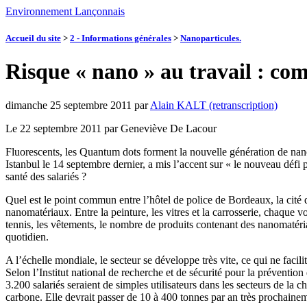
Environnement Lançonnais
Accueil du site
>
2 - Informations générales
>
Nanoparticules.
Risque « nano » au travail : co
dimanche 25 septembre 2011
par
Alain KALT (retranscription)
Le 22 septembre 2011 par Geneviève De Lacour
Fluorescents, les Quantum dots forment la nouvelle génération de nano
Istanbul le 14 septembre dernier, a mis l’accent sur « le nouveau défi 
santé des salariés ?
Quel est le point commun entre l’hôtel de police de Bordeaux, la cité
nanomatériaux. Entre la peinture, les vitres et la carrosserie, chaque 
tennis, les vêtements, le nombre de produits contenant des nanomatéria
quotidien.
A l’échelle mondiale, le secteur se développe très vite, ce qui ne faci
Selon l’Institut national de recherche et de sécurité pour la préventio
3.200 salariés seraient de simples utilisateurs dans les secteurs de la 
carbone. Elle devrait passer de 10 à 400 tonnes par an très prochain