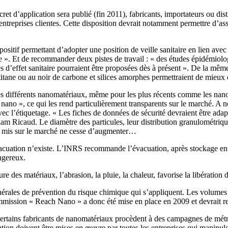
écret d’application sera publié (fin 2011), fabricants, importateurs ou dis
rs entreprises clientes. Cette disposition devrait notamment permettre d’a
ispositif permettant d’adopter une position de veille sanitaire en lien a
ce ». Et de recommander deux pistes de travail : « des études épidémiolog
’effet sanitaire pourraient être proposées dès à présent ». De la même 
titane ou au noir de carbone et silices amorphes permettraient de mieux
 des différents nanomatériaux, même pour les plus récents comme les na
s « nano », ce qui les rend particulièrement transparents sur le marché. 
vec l’étiquetage. « Les fiches de données de sécurité devraient être ada
am Ricaud. Le diamètre des particules, leur distribution granulométrique,
x mis sur le marché ne cesse d’augmenter…
acuation n’existe. L’INRS recommande l’évacuation, après stockage en sa
ngereux.
ure des matériaux, l’abrasion, la pluie, la chaleur, favorise la libératio
érales de prévention du risque chimique qui s’appliquent. Les volumes d
mission « Reach Nano » a donc été mise en place en 2009 et devrait r
, certains fabricants de nanomatériaux procèdent à des campagnes de métr
ention doivent être mises en œuvre par toutes les entreprises qui manipule