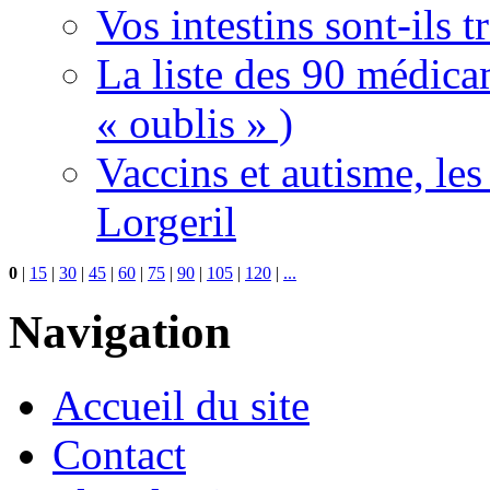
Vos intestins sont-ils t
La liste des 90 médica
« oublis » )
Vaccins et autisme, le
Lorgeril
0
|
15
|
30
|
45
|
60
|
75
|
90
|
105
|
120
|
...
Navigation
Accueil du site
Contact