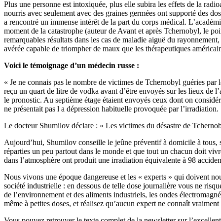
Plus une personne est intoxiquée, plus elle subira les effets de la radio
nourris avec seulement avec des graines germées ont supporté des doses
a rencontré un immense intérêt de la part du corps médical. L’académi
moment de la catastrophe (auteur de Avant et après Tchernobyl, le poi
remarquables résultats dans les cas de maladie aiguë du rayonnement, ca
avérée capable de triompher de maux que les thérapeutiques américain
Voici le témoignage d’un médecin russe :
« Je ne connais pas le nombre de victimes de Tchernobyl guéries par le
reçu un quart de litre de vodka avant d’être envoyés sur les lieux de l
le pronostic. Au septième étage étaient envoyés ceux dont on considérait
ne présentait pas l a dépression habituelle provoquée par l’irradiation.
Le docteur Shumilov déclare : « Les victimes du désastre de Tchernoby
Aujourd’hui, Shumilov conseille le jeûne préventif à domicile à tous,
réparties un peu partout dans le monde et que tout un chacun doit vivr
dans l’atmosphère ont produit une irradiation équivalente à 98 accide
Nous vivons une époque dangereuse et les « experts » qui doivent nous
société industrielle : en dessous de telle dose journalière vous ne ri
de l’environnement et des aliments industriels, les ondes électromagnét
même à petites doses, et réalisez qu’aucun expert ne connaît vraiment l
Vous pouvez retrouver le texte complet de la newsletter sur l’excellent