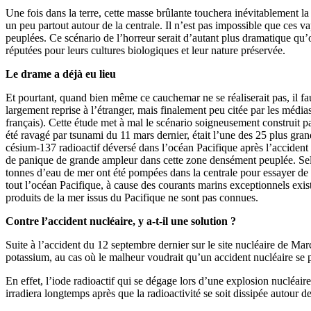
Une fois dans la terre, cette masse brûlante touchera inévitablement la
un peu partout autour de la centrale. Il n’est pas impossible que ces
peuplées. Ce scénario de l’horreur serait d’autant plus dramatique qu
réputées pour leurs cultures biologiques et leur nature préservée.
Le drame a déjà eu lieu
Et pourtant, quand bien même ce cauchemar ne se réaliserait pas, il fau
largement reprise à l’étranger, mais finalement peu citée par les médias
français). Cette étude met à mal le scénario soigneusement construit p
été ravagé par tsunami du 11 mars dernier, était l’une des 25 plus gra
césium-137 radioactif déversé dans l’océan Pacifique après l’accident 
de panique de grande ampleur dans cette zone densément peuplée. Selon
tonnes d’eau de mer ont été pompées dans la centrale pour essayer de l
tout l’océan Pacifique, à cause des courants marins exceptionnels ex
produits de la mer issus du Pacifique ne sont pas connues.
Contre l’accident nucléaire, y a-t-il une solution ?
Suite à l’accident du 12 septembre dernier sur le site nucléaire de Mar
potassium, au cas où le malheur voudrait qu’un accident nucléaire se 
En effet, l’iode radioactif qui se dégage lors d’une explosion nucléair
irradiera longtemps après que la radioactivité se soit dissipée autour d