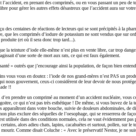
nt l’accident, en prenant des comprimés, ou en vous passant un peu de te
libre pour gérer les autres effets désastreux que l’accident aura sur votre
 reçu des centaines de réactions de lecteurs qui se sont précipités à la p
titre, que les comprimés d’iodure de potassium ne sont vendus que sur or
produite (et où il sera donc trop tard...).
que la teinture d’iode elle-même n’est plus en vente libre, car trop dang
gissait d’une sorte de mort aux rats, ce qui est faux également.
santé » outrés que j’encourage ainsi la population, de façon bien entend
ins vous vous en doutez : l’iode de nos grand-mères n’est PAS un produ
qui nous gouvernent, ceux-ci considèrent de leur devoir de nous protéger
ade !!
u lieu d’en prendre un comprimé au moment d’un accident nucléaire, vous
oitre, ce qui n’est pas très esthétique ! De même, si vous buvez de la te
es apparaîtront dans votre bouche, suivie de douleurs abdominales, de d
n plus exclure des séquelles de l’oesophage, qui se resserrera de faç
est utilisée dans des conditions normales, cela ne vaut évidemment pas pou
 certains, alors adieu chats, lapins, cacahuètes et surtout, pollen, sur l
ourir. Comme disait Coluche : « Avec le préservatif Nestor, je ne suis 