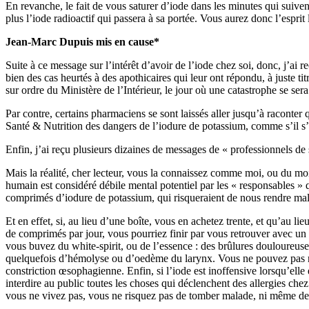
En revanche, le fait de vous saturer d’iode dans les minutes qui suive
plus l’iode radioactif qui passera à sa portée. Vous aurez donc l’esprit 
Jean-Marc Dupuis mis en cause*
Suite à ce message sur l’intérêt d’avoir de l’iode chez soi, donc, j’ai
bien des cas heurtés à des apothicaires qui leur ont répondu, à juste 
sur ordre du Ministère de l’Intérieur, le jour où une catastrophe se sera 
Par contre, certains pharmaciens se sont laissés aller jusqu’à raconter 
Santé & Nutrition des dangers de l’iodure de potassium, comme s’il s’a
Enfin, j’ai reçu plusieurs dizaines de messages de « professionnels de 
Mais la réalité, cher lecteur, vous la connaissez comme moi, ou du mo
humain est considéré débile mental potentiel par les « responsables » 
comprimés d’iodure de potassium, qui risqueraient de nous rendre mal
Et en effet, si, au lieu d’une boîte, vous en achetez trente, et qu’a
de comprimés par jour, vous pourriez finir par vous retrouver avec un g
vous buvez du white-spirit, ou de l’essence : des brûlures douloureus
quelquefois d’hémolyse ou d’oedème du larynx. Vous ne pouvez pas no
constriction œsophagienne. Enfin, si l’iode est inoffensive lorsqu’elle 
interdire au public toutes les choses qui déclenchent des allergies chez
vous ne vivez pas, vous ne risquez pas de tomber malade, ni même de m