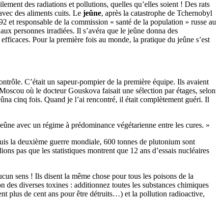
ilement des radiations et pollutions, quelles qu’elles soient ! Des rats
 avec des aliments cuits. Le
jeûne
, après la catastrophe de Tchernobyl
92 et responsable de la commission « santé de la population » russe au
aux personnes irradiées. Il s’avéra que le jeûne donna des
 efficaces. Pour la première fois au monde, la pratique du jeûne s’est
ontrôle. C’était un sapeur-pompier de la première équipe. Ils avaient
de Moscou où le docteur Gouskova faisait une sélection par étages, selon
ûna cinq fois. Quand je l’ai rencontré, il était complètement guéri. Il
 jeûne avec un régime à prédominance végétarienne entre les cures. »
depuis la deuxième guerre mondiale, 600 tonnes de plutonium sont
ions pas que les statistiques montrent que 12 ans d’essais nucléaires
cun sens ! Ils disent la même chose pour tous les poisons de la
on des diverses toxines : additionnez toutes les substances chimiques
nt plus de cent ans pour être détruits…) et la pollution radioactive,