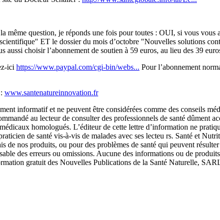
 la même question, je réponds une fois pour toutes : OUI, si vous vous
 scientifique" ET le dossier du mois d’octobre "Nouvelles solutions contr
aussi choisir l’abonnement de soutien à 59 euros, au lieu des 39 euros, 
ez-ici
https://www.paypal.com/cgi-bin/webs...
Pour l’abonnement normal 
 :
www.santenatureinnovation.fr
urement informatif et ne peuvent être considérées comme des conseils méd
ecommandé au lecteur de consulter des professionnels de santé dûment accr
ns médicaux homologués. L’éditeur de cette lettre d’information ne prati
raticien de santé vis-à-vis de malades avec ses lecteu rs. Santé et Nutritio
 biais de nos produits, ou pour des problèmes de santé qui peuvent résu
sable des erreurs ou omissions. Aucune des informations ou de produits m
nformation gratuit des Nouvelles Publications de la Santé Naturelle, SA