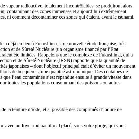
 de vapeur radioactive, totalement incontrôlables, se produiront alors
s loin, contaminant des zones immenses et aujourd’hui extrêmement
ées, ni comment décontaminer ces zones qui étaient, avant le tsunami,
ble a déjà eu lieu à Fukushima. Une nouvelle étude française, très
tection et de Sûreté Nucléaire (un organisme financé par l’Etat
 auraient été limitées. Rappelons que le complexe de Fukushima, qui a
tection et de Sûreté Nucléaire (IRSN) rapporte que la quantité de
ités japonaises – dont l’objectif principal était d’éviter un mouvement
llions de becquerels, une quantité astronomique. Des centaines de
us que l’eau contaminée s’est répandue ensuite à grande vitesse dans
pour toutes les populations consommant des poissons ou autres
 de la teinture d’iode, et si possible des comprimés d’iodure de
onc avec un foyer radioactif mal placé, sous votre gorge, qui vous