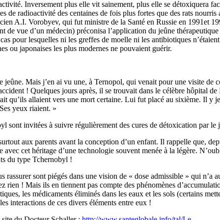
activité. Inversement plus elle vit sainement, plus elle se détoxiquera fac
 de radioactivité des centaines de fois plus fortes que des rats nourris
cien A.I. Vorobyev, qui fut ministre de la Santé en Russie en 1991et 19
nt de vue d’un médecin) préconisa l’application du jeûne thérapeutique 
s pour lesquelles ni les greffes de moelle ni les antibiotiques n’étaient
es ou japonaises les plus modernes ne pouvaient guérir.
 jeûne. Mais j’en ai vu une, à Ternopol, qui venait pour une visite de c
’accident ! Quelques jours après, il se trouvait dans le célèbre hôpital 
 qu’ils allaient vers une mort certaine. Lui fut placé au sixième. Il y je
 Ses yeux riaient. »
l sont invitées à suivre régulièrement des cures de détoxication par le
 surtout aux parents avant la conception d’un enfant. Il rappelle que, 
e avec cet héritage d’une technologie souvent menée à la légère. N’oubl
nts du type Tchernobyl !
 rassurer sont piégés dans une vision de « dose admissible » qui n’a au
squez rien ! Mais ils en tiennent pas compte des phénomènes d’accumulati
iques, les médicaments éliminés dans les eaux et les sols (certains mette
es interactions de ces divers éléments entre eux !
 site du Docteur Schaller :
http://www.santeglobale.info/tal/Le...