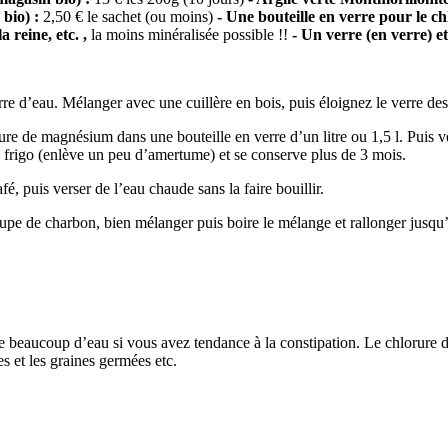
bio) :
2,50 € le sachet (ou moins)
- Une bouteille en verre pour le c
 reine, etc. ,
la moins minéralisée possible !!
- Un verre (en verre) et
re d’eau. Mélanger avec une cuillère en bois, puis éloignez le verre des
e de magnésium dans une bouteille en verre d’un litre ou 1,5 l. Puis ve
au frigo (enlève un peu d’amertume) et se conserve plus de 3 mois.
, puis verser de l’eau chaude sans la faire bouillir.
upe de charbon, bien mélanger puis boire le mélange et rallonger jusqu’
 beaucoup d’eau si vous avez tendance à la constipation. Le chlorure de 
s et les graines germées etc.