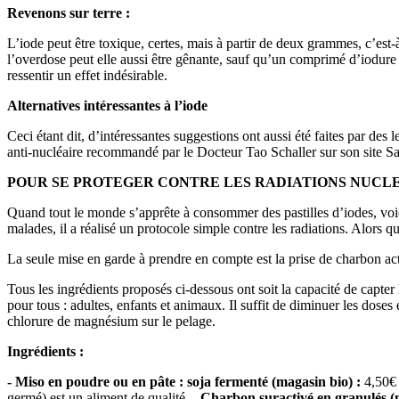
Revenons sur terre :
L’iode peut être toxique, certes, mais à partir de deux grammes, c’es
l’overdose peut elle aussi être gênante, sauf qu’un comprimé d’iodur
ressentir un effet indésirable.
Alternatives intéressantes à l’iode
Ceci étant dit, d’intéressantes suggestions ont aussi été faites par des l
anti-nucléaire recommandé par le Docteur Tao Schaller sur son site Sant
POUR SE PROTEGER CONTRE LES RADIATIONS NUCLE
Quand tout le monde s’apprête à consommer des pastilles d’iodes, voic
malades, il a réalisé un protocole simple contre les radiations. Alors 
La seule mise en garde à prendre en compte est la prise de charbon acti
Tous les ingrédients proposés ci-dessous ont soit la capacité de capter le
pour tous : adultes, enfants et animaux. Il suffit de diminuer les dose
chlorure de magnésium sur le pelage.
Ingrédients :
- Miso en poudre ou en pâte : soja fermenté (magasin bio) :
4,50€ 
germé) est un aliment de qualité.
- Charbon suractivé en granulés (