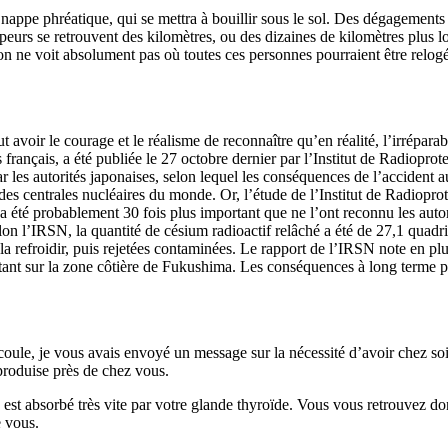
 nappe phréatique, qui se mettra à bouillir sous le sol. Des dégagements
 vapeurs se retrouvent des kilomètres, ou des dizaines de kilomètres plu
’on ne voit absolument pas où toutes ces personnes pourraient être relog
t avoir le courage et le réalisme de reconnaître qu’en réalité, l’irrépara
 français, a été publiée le 27 octobre dernier par l’Institut de Radiopro
ar les autorités japonaises, selon lequel les conséquences de l’accident
ndes centrales nucléaires du monde. Or, l’étude de l’Institut de Radiopro
a été probablement 30 fois plus important que ne l’ont reconnu les autor
 l’IRSN, la quantité de césium radioactif relâché a été de 27,1 quadri
a refroidir, puis rejetées contaminées. Le rapport de l’IRSN note en pl
istant sur la zone côtière de Fukushima. Les conséquences à long terme 
coule, je vous avais envoyé un message sur la nécessité d’avoir chez soi
produise près de chez vous.
e est absorbé très vite par votre glande thyroïde. Vous vous retrouvez d
e vous.