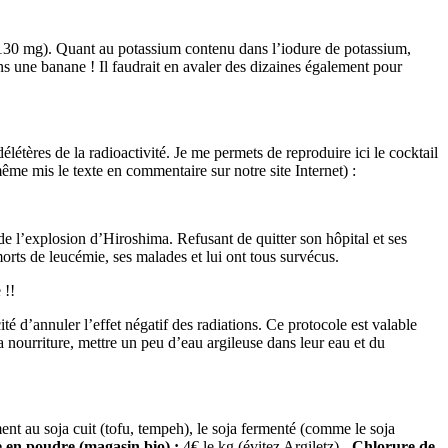
à 130 mg). Quant au potassium contenu dans l’iodure de potassium,
 une banane ! Il faudrait en avaler des dizaines également pour
délétères de la radioactivité. Je me permets de reproduire ici le cocktail
ême mis le texte en commentaire sur notre site Internet) :
e l’explosion d’Hiroshima. Refusant de quitter son hôpital et ses
morts de leucémie, ses malades et lui ont tous survécus.
 !!
cité d’annuler l’effet négatif des radiations. Ce protocole est valable
a nourriture, mettre un peu d’eau argileuse dans leur eau et du
nt au soja cuit (tofu, tempeh), le soja fermenté (comme le soja
e en poudre (magasin bio) :
4€ le kg (évitez Argiletz)
- Chlorure de