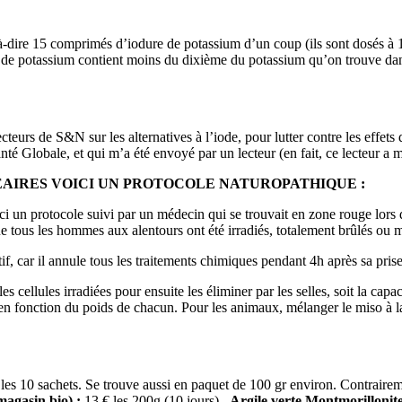
t-à-dire 15 comprimés d’iodure de potassium d’un coup (ils sont dosés 
e de potassium contient moins du dixième du potassium qu’on trouve dans
ecteurs de S&N sur les alternatives à l’iode, pour lutter contre les effets 
é Globale, et qui m’a été envoyé par un lecteur (en fait, ce lecteur a m
AIRES VOICI UN PROTOCOLE NATUROPATHIQUE :
i un protocole suivi par un médecin qui se trouvait en zone rouge lors d
que tous les hommes aux alentours ont été irradiés, totalement brûlés ou 
f, car il annule tous les traitements chimiques pendant 4h après sa prise
s cellules irradiées pour ensuite les éliminer par les selles, soit la capa
s en fonction du poids de chacun. Pour les animaux, mélanger le miso à l
les 10 sachets. Se trouve aussi en paquet de 100 gr environ. Contraireme
magasin bio) :
13 € les 200g (10 jours)
- Argile verte Montmorillonit