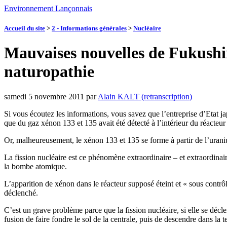
Environnement Lançonnais
Accueil du site
>
2 - Informations générales
>
Nucléaire
Mauvaises nouvelles de Fukushim
naturopathie
samedi 5 novembre 2011
par
Alain KALT (retranscription)
Si vous écoutez les informations, vous savez que l’entreprise d’Eta
que du gaz xénon 133 et 135 avait été détecté à l’intérieur du réacteur
Or, malheureusement, le xénon 133 et 135 se forme à partir de l’uranium
La fission nucléaire est ce phénomène extraordinaire – et extraordina
la bombe atomique.
L’apparition de xénon dans le réacteur supposé éteint et « sous contrôl
déclenché.
C’est un grave problème parce que la fission nucléaire, si elle se déc
fusion de faire fondre le sol de la centrale, puis de descendre dans la te