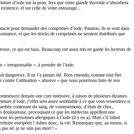
inture d’iode sur la peau, fera que votre glande thyroïde n’absorbera
 existence, et sur celle de votre entourage...
harmacie pour demander des comprimés d’iode. Patatras, ils se sont dans
donnance, et que les stocks de comprimés ne seraient distribués que
ereuse, ce qui est faux. Beaucoup ont aussi mis en garde les lecteurs de
u « irresponsable », à prendre de l’iode.
it dangereux. Il ne l’a jamais été. Bien entendu, comme tout être
 contre l’utilisation « abusive » que nous pourrions faire de nos
 commencez demain une cure intensive, à raison de plusieurs dizaines
inture d’iode, l’effet sera assez semblable à ce que vous ressentirez si
iarrhée contenant du sang, de vomissements, d’états de choc,
on douloureuse, provoquant ce que les médecins appellent une
r les personnes allergiques à l’iode (il y en a). Mais s’il fallait
e territoire européen ! Adieu donc, la vie. Remarquez que, au moins, si
pas né, je ne suis pas mort ! »