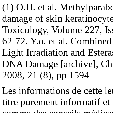
(1) O.H. et al. Methylparab
damage of skin keratinocyte
Toxicology, Volume 227, Is
62-72. Y.o. et al. Combine
Light Irradiation and Este
DNA Damage [archive], Chem
2008, 21 (8), pp 1594–
Les informations de cette le
titre purement informatif et