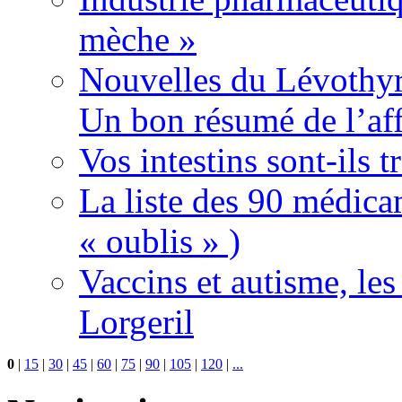
mèche »
Nouvelles du Lévothyr
Un bon résumé de l’aff
Vos intestins sont-ils t
La liste des 90 médica
« oublis » )
Vaccins et autisme, le
Lorgeril
0
|
15
|
30
|
45
|
60
|
75
|
90
|
105
|
120
|
...