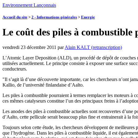
Environnement Lançonnais
Accueil du site
>
2 - Informations générales
>
Energie
Le coût des piles à combustible
vendredi 23 décembre 2011
par
Alain KALT (retranscription)
L’Atomic Layer Deposition (ALD), un procédé de dépôt de couches min
utilisées actuellement. Le principe consiste à exposer une surface succ
conducteurs.
"Il s’agit là d’une découverte importante, car les chercheurs n’ont ja
Kallio, de l’université finlandaise d’Aalto.
Les piles à combustible pourraient à termes remplacer les moteurs à co
ces mêmes catalyseurs constitue l’un des principaux freins à l’adoptio
Les anodes des piles à combustible actuelles sont recouvertes d’une po
d’Aalto, cette pellicule serait beaucoup plus fine et entrainerait à la 
Toujours selon cette étude, les chercheurs développent de meilleures p
que l’hydrogène. Dans les piles à combustible liquide, il est égaleme