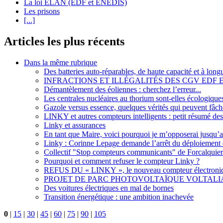
La loi ELAN (EDF et ENEDIS)
Les prisons
[...]
Articles les plus récents
Dans la même rubrique
Des batteries auto-réparables, de haute capacité et à long
INFRACTIONS ET ILLÉGALITÉS DES CGV EDF
Démantèlement des éoliennes : cherchez l’erreur...
Les centrales nucléaires au thorium sont-elles écologique
Gazole versus essence, quelques vérités qui peuvent fâch
LINKY et autres compteurs intelligents : petit résumé des
Linky et assurances
En tant que Maire, voici pourquoi je m’opposerai jusqu
Linky : Corinne Lepage demande l’arrêt du déploiement 
Collectif "Stop compteurs communicants" de Forcalquier
Pourquoi et comment refuser le compteur Linky ?
REFUS DU « LINKY », le nouveau compteur électron
PROJET DE PARC PHOTOVOLTAÏQUE VOLTALIA
Des voitures électriques en mal de bornes
Transition énergétique : une ambition inachevée
0
|
15
|
30
|
45
|
60
|
75
|
90
|
105