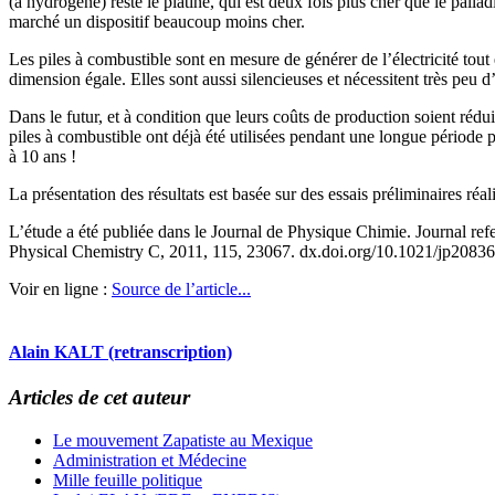
(à hydrogène) reste le platine, qui est deux fois plus cher que le palla
marché un dispositif beaucoup moins cher.
Les piles à combustible sont en mesure de générer de l’électricité tout 
dimension égale. Elles sont aussi silencieuses et nécessitent très peu d’
Dans le futur, et à condition que leurs coûts de production soient rédui
piles à combustible ont déjà été utilisées pendant une longue période p
à 10 ans !
La présentation des résultats est basée sur des essais préliminaires réa
L’étude a été publiée dans le Journal de Physique Chimie. Journal re
Physical Chemistry C, 2011, 115, 23067. dx.doi.org/10.1021/jp2083
Voir en ligne :
Source de l’article...
Alain KALT (retranscription)
Articles de cet auteur
Le mouvement Zapatiste au Mexique
Administration et Médecine
Mille feuille politique