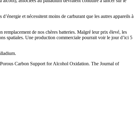
(à alcool), associées au palladium devraient conduire à lancer sur le
us d’énergie et nécessitent moins de carburant que les autres appareils à
 en remplacement de nos chères batteries. Malgré leur prix élevé, les
ons spatiales. Une production commerciale pourrait voir le jour d’ici 5
alladium.
a Porous Carbon Support for Alcohol Oxidation. The Journal of