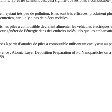
dium. D’après les scientifiques, cela signifie que les piles à combustible 
en rejetant très peu de pollution. Elles sont très efficaces, produisent pl
entretien, car il n’y a pas de pièces mobiles.
ts, les piles à combustible devraient alimenter les véhicules électriques
our générer de l’énergie dans des endroits isolés, tels que les embarcati
lisés à partir d’anodes de piles à combustible utilisant un catalyseur au p
ference : Atomic Layer Deposition Preparation of Pd Nanoparticles on 
659