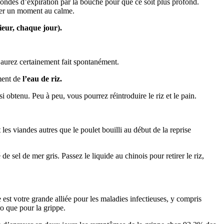
econdes d’expiration par la bouche pour que ce soit plus profond.
sser un moment au calme.
ieur, chaque jour).
’aurez certainement fait spontanément.
ement de
l’eau de riz.
i obtenu. Peu à peu, vous pourrez réintroduire le riz et le pain.
les viandes autres que le poulet bouilli au début de la reprise
 sel de mer gris. Passez le liquide au chinois pour retirer le riz,
 est votre grande alliée pour les maladies infectieuses, y compris
ro que pour la grippe.