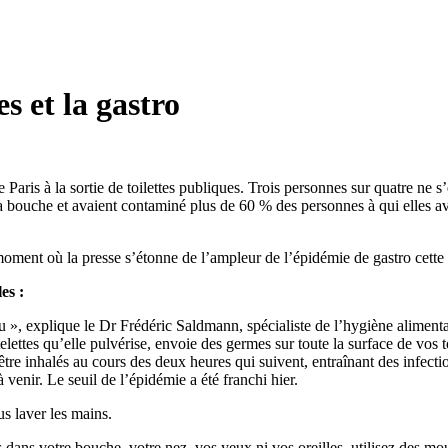
es et la gastro
Paris à la sortie de toilettes publiques. Trois personnes sur quatre ne s
a bouche et avaient contaminé plus de 60 % des personnes à qui elles avai
»
moment où la presse s’étonne de l’ampleur de l’épidémie de gastro cette
es :
au », explique le Dr Frédéric Saldmann, spécialiste de l’hygiène aliment
lettes qu’elle pulvérise, envoie des germes sur toute la surface de vos to
tre inhalés au cours des deux heures qui suivent, entraînant des infectio
venir. Le seuil de l’épidémie a été franchi hier.
s laver les mains.
 dans votre bouche, votre nez, vos yeux ni vos oreilles, utilisez des mo