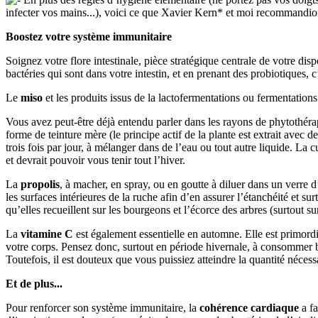
infecter vos mains...), voici ce que Xavier Kern* et moi recommandion
Boostez votre système immunitaire
Soignez votre flore intestinale, pièce stratégique centrale de votre d
bactéries qui sont dans votre intestin, et en prenant des probiotiques, c’
Le
miso
et les produits issus de la lactofermentations ou fermentation
Vous avez peut-être déjà entendu parler dans les rayons de phytothérap
forme de teinture mère (le principe actif de la plante est extrait avec d
trois fois par jour, à mélanger dans de l’eau ou tout autre liquide. La
et devrait pouvoir vous tenir tout l’hiver.
La
propolis
, à macher, en spray, ou en goutte à diluer dans un verre d
les surfaces intérieures de la ruche afin d’en assurer l’étanchéité et s
qu’elles recueillent sur les bourgeons et l’écorce des arbres (surtout sur 
La
vitamine C
est également essentielle en automne. Elle est primord
votre corps. Pensez donc, surtout en période hivernale, à consommer 
Toutefois, il est douteux que vous puissiez atteindre la quantité néce
Et de plus...
Pour renforcer son système immunitaire, la
cohérence cardiaque
a fa