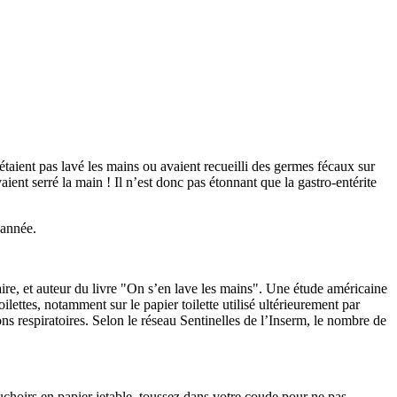
’étaient pas lavé les mains ou avaient recueilli des germes fécaux sur
ent serré la main ! Il n’est donc pas étonnant que la gastro-entérite
 année.
aire, et auteur du livre "On s’en lave les mains". Une étude américaine
ilettes, notamment sur le papier toilette utilisé ultérieurement par
ns respiratoires. Selon le réseau Sentinelles de l’Inserm, le nombre de
uchoirs en papier jetable, toussez dans votre coude pour ne pas