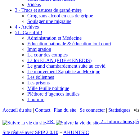
Vidéos
3 - Trucs et astuces de grand-mère
Grog sans alcool en cas de grippe
Soulager une migraine
4 - Archives
51- Ça suffit !
Administration et Médecine
Education nationale & éducation tout court
Immigration
La cour des comptes
La loi ELAN (EDF et ENEDIS)
Le grand chambardement suite au covid
Le mouvement Zapatiste au Mexique
Les éoliennes
Les prisons
Mille feuille politique
Pléthore d’agences inutiles
Thorium
Accueil du site
|
Contact
|
Plan du site
|
Se connecter
|
Statistiques
|
vis
FR
2 - Informations gé
Site réalisé avec SPIP 2.0.10
+
AHUNTSIC