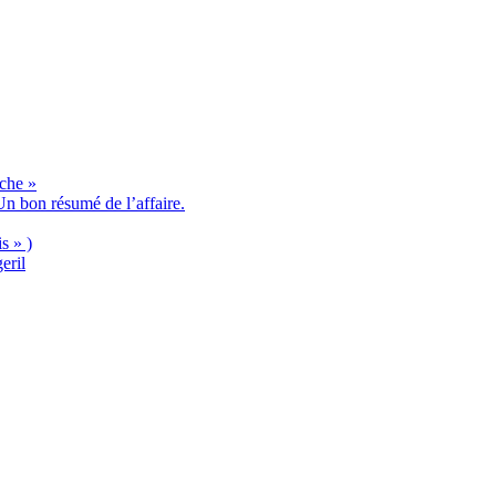
èche »
n bon résumé de l’affaire.
s » )
eril