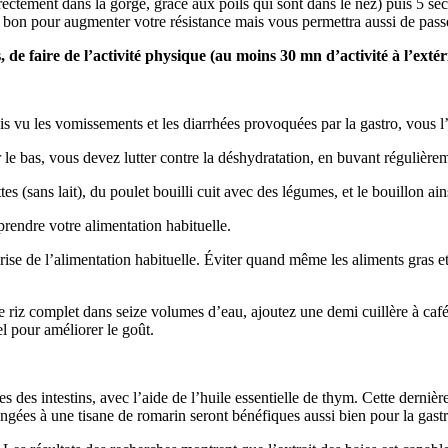
 directement dans la gorge, grâce aux poils qui sont dans le nez) puis 5 s
ra bon pour augmenter votre résistance mais vous permettra aussi de pa
e faire de l’activité physique (au moins 30 mn d’activité à l’extér
 vu les vomissements et les diarrhées provoquées par la gastro, vous l
 le bas, vous devez lutter contre la déshydratation, en buvant régulièr
 (sans lait), du poulet bouilli cuit avec des légumes, et le bouillon ains
rendre votre alimentation habituelle.
ise de l’alimentation habituelle. Éviter quand même les aliments gras et 
riz complet dans seize volumes d’eau, ajoutez une demi cuillère à café de
l pour améliorer le goût.
des intestins, avec l’aide de l’huile essentielle de thym. Cette dernière
angées à une tisane de romarin seront bénéfiques aussi bien pour la gast