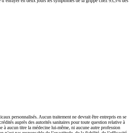
ble d’enrayer en deux jours les symptômes de la grippe chez 93,3% des
icaux personnalisés. Aucun traitement ne devrait être entrepris en se
édités auprès des autorités sanitaires pour toute question relative à
que à aucun titre la médecine lui-même, ni aucune autre profession
 n’est pas responsable de l’exactitude, de la fiabilité, de l’efficacité,