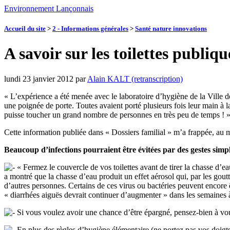
Environnement Lançonnais
Accueil du site
>
2 - Informations générales
>
Santé nature innovations
A savoir sur les toilettes publiqu
lundi 23 janvier 2012
par
Alain KALT (retranscription)
« L’expérience a été menée avec le laboratoire d’hygiène de la Ville de 
une poignée de porte. Toutes avaient porté plusieurs fois leur main à l
puisse toucher un grand nombre de personnes en très peu de temps ! 
Cette information publiée dans « Dossiers familial » m’a frappée, au 
Beaucoup d’infections pourraient être évitées par des gestes simpl
« Fermez le couvercle de vos toilettes avant de tirer la chasse d’e
a montré que la chasse d’eau produit un effet aérosol qui, par les goutte
d’autres personnes. Certains de ces virus ou bactéries peuvent encore ê
« diarrhées aiguës devrait continuer d’augmenter » dans les semaines à 
Si vous voulez avoir une chance d’être épargné, pensez-bien à vou
En plus des règles d’hygiène élémentaire (ne portez pas vos doigts