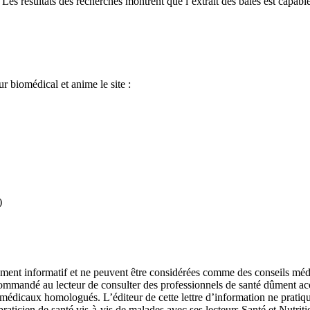
. Les résultats des recherches montrent que l’extrait des baies est capa
ur biomédical et anime le site :
)
urement informatif et ne peuvent être considérées comme des conseils méd
ecommandé au lecteur de consulter des professionnels de santé dûment accr
ns médicaux homologués. L’éditeur de cette lettre d’information ne prati
raticien de santé vis-à-vis de malades avec ses lecteurs Santé et Nutrition