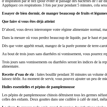
d’inspiration par le nez (pour éviter le passage des bactéries de l’air
Appliquez ces respirations 3 fois par jour pendant 5 minutes, cela se
Essayer de bien dormir, de manger beaucoup de fruits et légumes, d
Que faire si vous êtes déjà atteint
D’abord, vous devez interrompre votre régime alimentaire normal, mais
Dans la mesure où vous perdez beaucoup de liquide, par le haut et par
Dès que votre appétit renait, mangez de la purée pomme de terre-carottes
Au bout de trois jours sans diarrhées ni vomissement, vous pourrez rep
Trois jours sans vomissements ou diarrhées seront les indices de la repr
alimentaire.
Recette d’eau de riz
: faites bouillir pendant 30 minutes un volume de 
laissez tiédir. Au moment de servir, vous pouvez ajouter un peu de mie
Huiles essentielles et pépins de pamplemousse
Les pépins de pamplemousse chinois détruisent tous les germes néfastes 
celles des enfants. Deux gouttes dans une cuillère à café de miel, mél