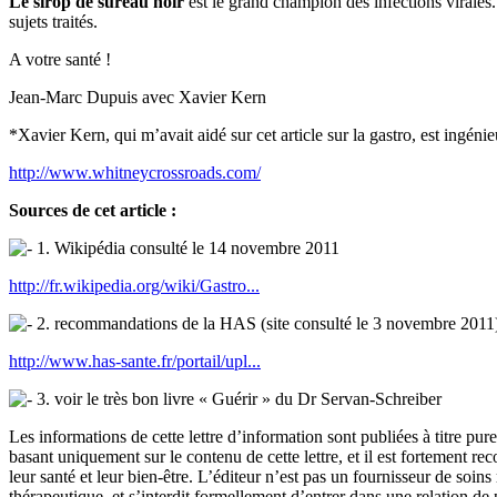
Le sirop de sureau noir
est le grand champion des infections virales
sujets traités.
A votre santé !
Jean-Marc Dupuis avec Xavier Kern
*Xavier Kern, qui m’avait aidé sur cet article sur la gastro, est ingénie
http://www.whitneycrossroads.com/
Sources de cet article :
1. Wikipédia consulté le 14 novembre 2011
http://fr.wikipedia.org/wiki/Gastro...
2. recommandations de la HAS (site consulté le 3 novembre 2011
http://www.has-sante.fr/portail/upl...
3. voir le très bon livre « Guérir » du Dr Servan-Schreiber
Les informations de cette lettre d’information sont publiées à titre p
basant uniquement sur le contenu de cette lettre, et il est fortement r
leur santé et leur bien-être. L’éditeur n’est pas un fournisseur de soi
thérapeutique, et s’interdit formellement d’entrer dans une relation de p