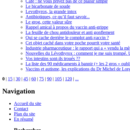
Café : ne vous privez pas de ce plaisir simple
Le bicarbonate de soude
Levothyrox, la grande intox
Antibiotiques, ce qu’il faut savoir...
Le grog, cette valeur sûre
Rappel amical à propos du vaccin anti-grippe
La feuille de chou antidouleur et anti gonflement
Qui se cache derrière le complot anti-vaccin ?
Cet objet caché dans votre poche pourrit votre santé
Industrie pharmaceutique : le rapport qui a « vendu la m
Nouvelles du Lévothyrox : comment je me suis trompé. U
Vos intestins sont-ils troués ??
La liste des 90 médicaments à bannir (+ les 2 gros « oubli
Vaccins et autisme, les explications du Dr Michel de Lorg
0
|
15
|
30
|
45
|
60
|
75
|
90
|
105
|
120
|
...
Navigation
Accueil du site
Contact
Plan du site
En résumé