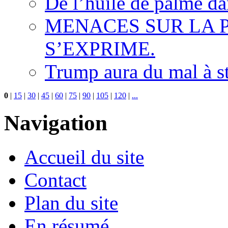
De l’huile de palme dan
MENACES SUR LA P
S’EXPRIME.
Trump aura du mal à s
0
|
15
|
30
|
45
|
60
|
75
|
90
|
105
|
120
|
...
Navigation
Accueil du site
Contact
Plan du site
En résumé