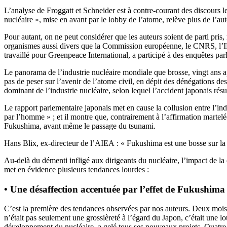
L’analyse de Froggatt et Schneider est à contre-courant des discours l
nucléaire », mise en avant par le lobby de l’atome, relève plus de l’aut
Pour autant, on ne peut considérer que les auteurs soient de parti pris
organismes aussi divers que la Commission européenne, le CNRS, l’I
travaillé pour Greenpeace International, a participé à des enquêtes p
Le panorama de l’industrie nucléaire mondiale que brosse, vingt ans ap
pas de peser sur l’avenir de l’atome civil, en dépit des dénégations d
dominant de l’industrie nucléaire, selon lequel l’accident japonais rés
Le rapport parlementaire japonais met en cause la collusion entre l’ind
par l’homme » ; et il montre que, contrairement à l’affirmation martel
Fukushima, avant même le passage du tsunami.
Hans Blix, ex-directeur de l’AIEA : « Fukushima est une bosse sur la
Au-delà du démenti infligé aux dirigeants du nucléaire, l’impact de l
met en évidence plusieurs tendances lourdes :
• Une désaffection accentuée par l’effet de Fukushima
C’est la première des tendances observées par nos auteurs. Deux mois 
n’était pas seulement une grossièreté à l’égard du Japon, c’était une
développement du nucléaire, a gelé tous ses nouveaux projets. Quatre p