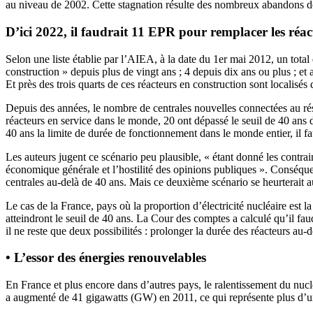
au niveau de 2002. Cette stagnation résulte des nombreux abandons de p
D’ici 2022, il faudrait 11 EPR pour remplacer les réact
Selon une liste établie par l’AIEA, à la date du 1er mai 2012, un tota
construction » depuis plus de vingt ans ; 4 depuis dix ans ou plus ; 
Et près des trois quarts de ces réacteurs en construction sont localisés 
Depuis des années, le nombre de centrales nouvelles connectées au rése
réacteurs en service dans le monde, 20 ont dépassé le seuil de 40 ans d
40 ans la limite de durée de fonctionnement dans le monde entier, il f
Les auteurs jugent ce scénario peu plausible, « étant donné les contrain
économique générale et l’hostilité des opinions publiques ». Conséque
centrales au-delà de 40 ans. Mais ce deuxième scénario se heurterait 
Le cas de la France, pays où la proportion d’électricité nucléaire est la
atteindront le seuil de 40 ans. La Cour des comptes a calculé qu’il faud
il ne reste que deux possibilités : prolonger la durée des réacteurs au-
• L’essor des énergies renouvelables
En France et plus encore dans d’autres pays, le ralentissement du nuc
a augmenté de 41 gigawatts (GW) en 2011, ce qui représente plus d’un