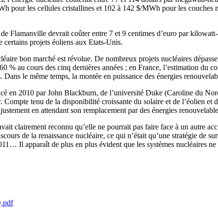
h pour les cellules cristallines et 102 à 142 $/MWh pour les couches min
 de Flamanville devrait coûter entre 7 et 9 centimes d’euro par kilowatt
e certains projets éoliens aux Etats-Unis.
léaire bon marché est révolue. De nombreux projets nucléaires dépassent 
60 % au cours des cinq dernières années ; en France, l’estimation du co
ires. Dans le même temps, la montée en puissance des énergies renouvela
ncé en 2010 par John Blackburn, de l’université Duke (Caroline du Nord)
 Compte tenu de la disponibilité croissante du solaire et de l’éolien et de
 d’ajustement en attendant son remplacement par des énergies renouvelable
vait clairement reconnu qu’elle ne pourrait pas faire face à un autre a
iscours de la renaissance nucléaire, ce qui n’était qu’une stratégie de s
n 2011… Il apparaît de plus en plus évident que les systèmes nucléaires n
.pdf