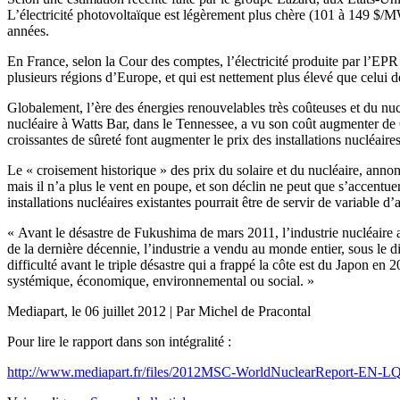
L’électricité photovoltaïque est légèrement plus chère (101 à 149 $/MW
années.
En France, selon la Cour des comptes, l’électricité produite par l’EPR
plusieurs régions d’Europe, et qui est nettement plus élevé que celui d
Globalement, l’ère des énergies renouvelables très coûteuses et du nuc
nucléaire à Watts Bar, dans le Tennessee, a vu son coût augmenter de 
croissantes de sûreté font augmenter le prix des installations nucléa
Le « croisement historique » des prix du solaire et du nucléaire, anno
mais il n’a plus le vent en poupe, et son déclin ne peut que s’accentuer.
installations nucléaires existantes pourrait être de servir de variable
« Avant le désastre de Fukushima de mars 2011, l’industrie nucléaire a
de la dernière décennie, l’industrie a vendu au monde entier, sous le d
difficulté avant le triple désastre qui a frappé la côte est du Japon e
systémique, économique, environnemental ou social. »
Mediapart, le 06 juillet 2012 | Par Michel de Pracontal
Pour lire le rapport dans son intégralité :
http://www.mediapart.fr/files/2012MSC-WorldNuclearReport-EN-LQ