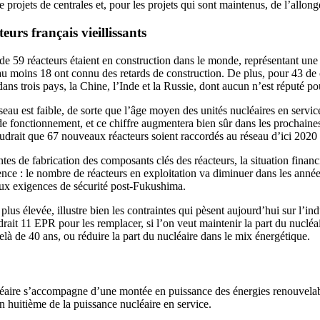
rojets de centrales et, pour les projets qui sont maintenus, de l’allon
eurs français vieillissants
l de 59 réacteurs étaient en construction dans le monde, représentant une
et au moins 18 ont connu des retards de construction. De plus, pour 43 
dans trois pays, la Chine, l’Inde et la Russie, dont aucun n’est réputé pou
au est faible, de sorte que l’âge moyen des unités nucléaires en servic
e fonctionnement, et ce chiffre augmentera bien sûr dans les prochaines 
audrait que 67 nouveaux réacteurs soient raccordés au réseau d’ici 2020 
tes de fabrication des composants clés des réacteurs, la situation financ
nce : le nombre de réacteurs en exploitation va diminuer dans les année
aux exigences de sécurité post-Fukushima.
 plus élevée, illustre bien les contraintes qui pèsent aujourd’hui sur l’i
rait 11 EPR pour les remplacer, si l’on veut maintenir la part du nucléai
delà de 40 ans, ou réduire la part du nucléaire dans le mix énergétique.
léaire s’accompagne d’une montée en puissance des énergies renouvelabl
 huitième de la puissance nucléaire en service.