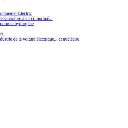
chneider Electric
de sa voiture à air comprimé...
utonomie hydrogène
rt
ustrie de la voiture électrique... et nucléaire