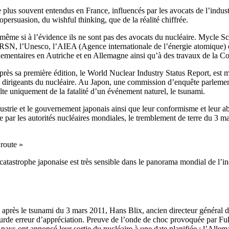
e plus souvent entendus en France, influencés par les avocats de l’indus
opersuasion, du wishful thinking, que de la réalité chiffrée.
, même si à l’évidence ils ne sont pas des avocats du nucléaire. Mycle Sc
RSN, l’Unesco, l’AIEA (Agence internationale de l’énergie atomique) 
arlementaires en Autriche et en Allemagne ainsi qu’à des travaux de la
rès sa première édition, le World Nuclear Industry Status Report, est m
es dirigeants du nucléaire. Au Japon, une commission d’enquête parlement
ulte uniquement de la fatalité d’un événement naturel, le tsunami.
ustrie et le gouvernement japonais ainsi que leur conformisme et leur abs
ée par les autorités nucléaires mondiales, le tremblement de terre du 3 
 route »
a catastrophe japonaise est très sensible dans le panorama mondial de l’
après le tsunami du 3 mars 2011, Hans Blix, ancien directeur général d
 lourde erreur d’appréciation. Preuve de l’onde de choc provoquée par F
ays ont annoncé leur sortie du nucléaire à une date planifiée : l’Allem