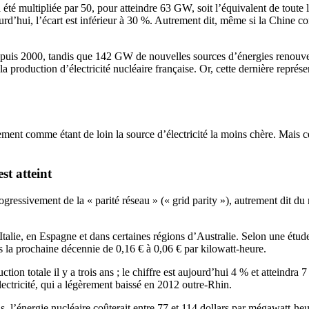
 été multipliée par 50, pour atteindre 63 GW, soit l’équivalent de toute l
ujourd’hui, l’écart est inférieur à 30 %. Autrement dit, même si la Chine 
uis 2000, tandis que 142 GW de nouvelles sources d’énergies renouvelab
roduction d’électricité nucléaire française. Or, cette dernière représen
nt comme étant de loin la source d’électricité la moins chère. Mais cet
st atteint
gressivement de la « parité réseau » (« grid parity »), autrement dit d
talie, en Espagne et dans certaines régions d’Australie. Selon une étude c
s la prochaine décennie de 0,16 € à 0,06 € par kilowatt-heure.
tion totale il y a trois ans ; le chiffre est aujourd’hui 4 % et atteindr
électricité, qui a légèrement baissé en 2012 outre-Rhin.
s, l’énergie nucléaire coûterait entre 77 et 114 dollars par mégawatt-he