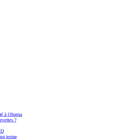
nté à Obama
evettes ?
3D
ong terme