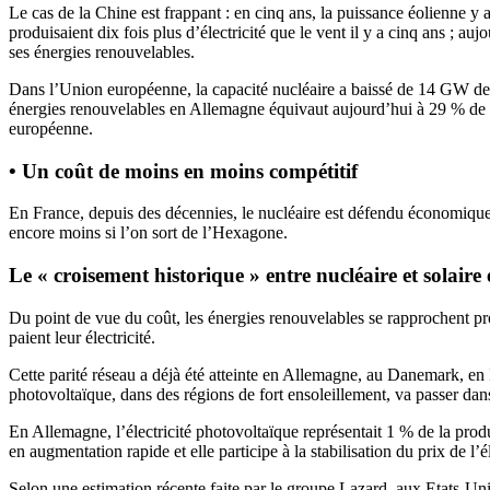
Le cas de la Chine est frappant : en cinq ans, la puissance éolienne y a
produisaient dix fois plus d’électricité que le vent il y a cinq ans ; a
ses énergies renouvelables.
Dans l’Union européenne, la capacité nucléaire a baissé de 14 GW dep
énergies renouvelables en Allemagne équivaut aujourd’hui à 29 % de la p
européenne.
• Un coût de moins en moins compétitif
En France, depuis des décennies, le nucléaire est défendu économiqueme
encore moins si l’on sort de l’Hexagone.
Le « croisement historique » entre nucléaire et solaire e
Du point de vue du coût, les énergies renouvelables se rapprochent pro
paient leur électricité.
Cette parité réseau a déjà été atteinte en Allemagne, au Danemark, en I
photovoltaïque, dans des régions de fort ensoleillement, va passer dan
En Allemagne, l’électricité photovoltaïque représentait 1 % de la produc
en augmentation rapide et elle participe à la stabilisation du prix de l’
Selon une estimation récente faite par le groupe Lazard, aux Etats-Uni