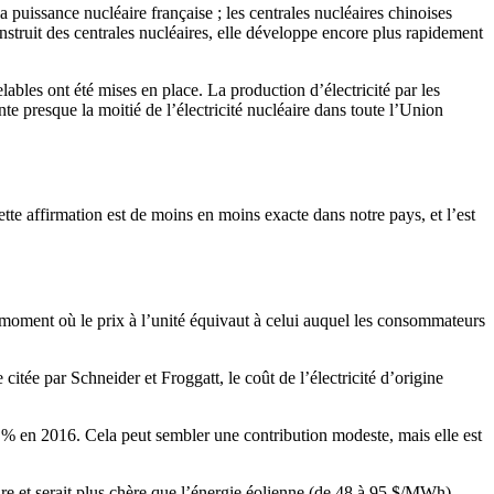
a puissance nucléaire française ; les centrales nucléaires chinoises
construit des centrales nucléaires, elle développe encore plus rapidement
les ont été mises en place. La production d’électricité par les
te presque la moitié de l’électricité nucléaire dans toute l’Union
te affirmation est de moins en moins exacte dans notre pays, et l’est
u moment où le prix à l’unité équivaut à celui auquel les consommateurs
itée par Schneider et Froggatt, le coût de l’électricité d’origine
a 7 % en 2016. Cela peut sembler une contribution modeste, mais elle est
ure et serait plus chère que l’énergie éolienne (de 48 à 95 $/MWh).