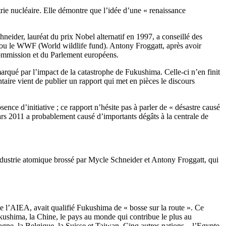
trie nucléaire. Elle démontre que l’idée d’une « renaissance
hneider, lauréat du prix Nobel alternatif en 1997, a conseillé des
ou le WWF (World wildlife fund). Antony Froggatt, après avoir
 Commission et du Parlement européens.
arqué par l’impact de la catastrophe de Fukushima. Celle-ci n’en finit
aire vient de publier un rapport qui met en pièces le discours
ence d’initiative ; ce rapport n’hésite pas à parler de « désastre causé
mars 2011 a probablement causé d’importants dégâts à la centrale de
industrie atomique brossé par Mycle Schneider et Antony Froggatt, qui
e l’AIEA, avait qualifié Fukushima de « bosse sur la route ». Ce
ukushima, la Chine, le pays au monde qui contribue le plus au
agne, la Belgique, la Suisse et Taiwan. Cinq autres nations – l’Egypte,