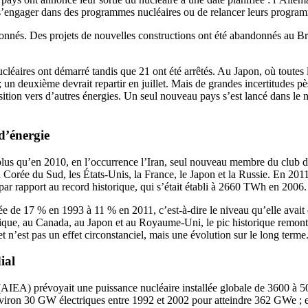
de s’engager dans des programmes nucléaires ou de relancer leurs program
onnés. Des projets de nouvelles constructions ont été abandonnés au Br
nucléaires ont démarré tandis que 21 ont été arrêtés. Au Japon, où toutes 
 un deuxième devrait repartir en juillet. Mais de grandes incertitudes pè
tion vers d’autres énergies. Un seul nouveau pays s’est lancé dans le nuc
d’énergie
e plus qu’en 2010, en l’occurrence l’Iran, seul nouveau membre du club
a Corée du Sud, les États-Unis, la France, le Japon et la Russie. En 2011
par rapport au record historique, qui s’était établi à 2660 TWh en 2006.
ssée de 17 % en 1993 à 11 % en 2011, c’est-à-dire le niveau qu’elle av
ique, au Canada, au Japon et au Royaume-Uni, le pic historique remonte 
 n’est pas un effet circonstanciel, mais une évolution sur le long terme
ial
AIEA) prévoyait une puissance nucléaire installée globale de 3600 à 500
environ 30 GW électriques entre 1992 et 2002 pour atteindre 362 GWe ;