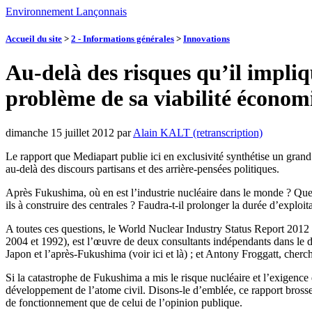
Environnement Lançonnais
Accueil du site
>
2 - Informations générales
>
Innovations
Au-delà des risques qu’il impliq
problème de sa viabilité économ
dimanche 15 juillet 2012
par
Alain KALT (retranscription)
Le rapport que Mediapart publie ici en exclusivité synthétise un grand 
au-delà des discours partisans et des arrière-pensées politiques.
Après Fukushima, où en est l’industrie nucléaire dans le monde ? Quel
ils à construire des centrales ? Faudra-t-il prolonger la durée d’exploi
A toutes ces questions, le World Nuclear Industry Status Report 2012 
2004 et 1992), est l’œuvre de deux consultants indépendants dans le do
Japon et l’après-Fukushima (voir ici et là) ; et Antony Froggatt, cherch
Si la catastrophe de Fukushima a mis le risque nucléaire et l’exigence 
développement de l’atome civil. Disons-le d’emblée, ce rapport brosse 
de fonctionnement que de celui de l’opinion publique.