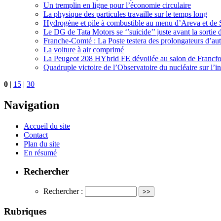
Un tremplin en ligne pour l’économie circulaire
La physique des particules travaille sur le temps long
Hydrogène et pile à combustible au menu d’Areva et de S
Le DG de Tata Motors se ‘’suicide’’ juste avant la sortie 
Franche-Comté : La Poste testera des prolongateurs d’a
La voiture à air comprimé
La Peugeot 208 HYbrid FE dévoilée au salon de Francfo
Quadruple victoire de l’Observatoire du nucléaire sur l’ind
0
|
15
|
30
Navigation
Accueil du site
Contact
Plan du site
En résumé
Rechercher
Rechercher :
Rubriques