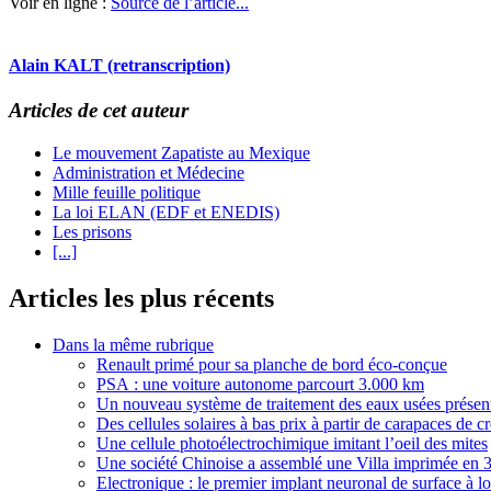
Voir en ligne :
Source de l’article...
Alain KALT (retranscription)
Articles de cet auteur
Le mouvement Zapatiste au Mexique
Administration et Médecine
Mille feuille politique
La loi ELAN (EDF et ENEDIS)
Les prisons
[...]
Articles les plus récents
Dans la même rubrique
Renault primé pour sa planche de bord éco-conçue
PSA : une voiture autonome parcourt 3.000 km
Un nouveau système de traitement des eaux usées prése
Des cellules solaires à bas prix à partir de carapaces de cr
Une cellule photoélectrochimique imitant l’oeil des mites
Une société Chinoise a assemblé une Villa imprimée en 
Electronique : le premier implant neuronal de surface à l