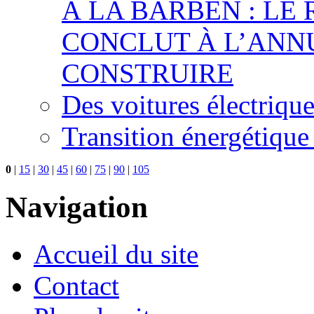
À LA BARBEN : LE
CONCLUT À L’ANNU
CONSTRUIRE
Des voitures électriqu
Transition énergétique
0
|
15
|
30
|
45
|
60
|
75
|
90
|
105
Navigation
Accueil du site
Contact