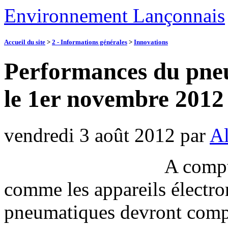
Environnement Lançonnais
Accueil du site
>
2 - Informations générales
>
Innovations
Performances du pneu 
le 1er novembre 2012
vendredi 3 août 2012
par
Al
A compt
comme les appareils électro
pneumatiques devront compo