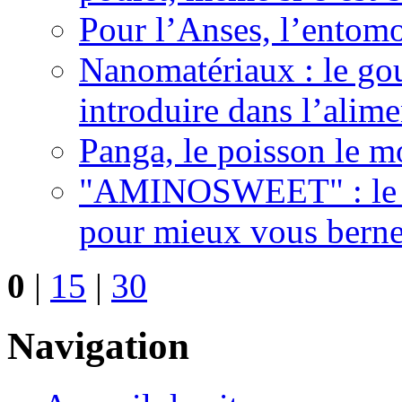
Pour l’Anses, l’entomo
Nanomatériaux : le gou
introduire dans l’alime
Panga, le poisson le mo
"AMINOSWEET" : le n
pour mieux vous berner
0
|
15
|
30
Navigation