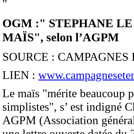
"
OGM :" STEPHANE LE
MAÏS", selon l’AGPM
SOURCE : CAMPAGNES
LIEN :
www.campagneseten
Le maïs "mérite beaucoup pl
simplistes", s’ est indigné C
AGPM (Association générale
une lettre ouverte datée du