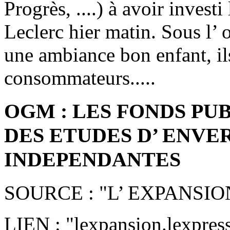
Progrès, ....) à avoir invest
Leclerc hier matin. Sous l’ o
une ambiance bon enfant, ils
consommateurs.....
OGM : LES FONDS P
DES ETUDES D’ ENVE
INDEPENDANTES
SOURCE : "L’ EXPANSIO
LIEN : "lexpansion.lexpres