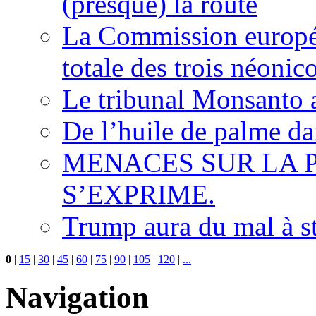
(presque) la route
La Commission europée
totale des trois néonic
Le tribunal Monsanto 
De l’huile de palme dan
MENACES SUR LA P
S’EXPRIME.
Trump aura du mal à s
0
|
15
|
30
|
45
|
60
|
75
|
90
|
105
|
120
|
...
Navigation