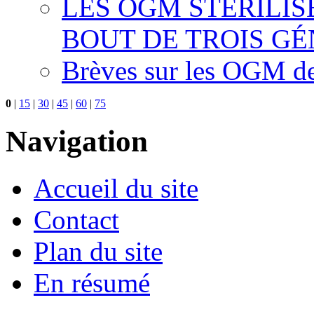
LES OGM STÉRILI
BOUT DE TROIS G
Brèves sur les OGM d
0
|
15
|
30
|
45
|
60
|
75
Navigation
Accueil du site
Contact
Plan du site
En résumé