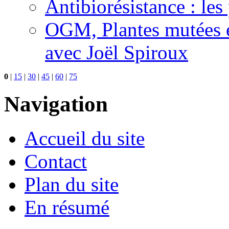
Antibiorésistance : les
OGM, Plantes mutées e
avec Joël Spiroux
0
|
15
|
30
|
45
|
60
|
75
Navigation
Accueil du site
Contact
Plan du site
En résumé