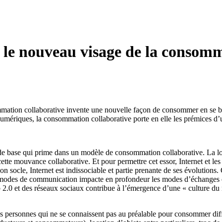
 le nouveau visage de la consom
mation collaborative invente une nouvelle façon de consommer en se bas
umériques, la consommation collaborative porte en elle les prémices 
e de base qui prime dans un modèle de consommation collaborative. La loca
cette mouvance collaborative. Et pour permettre cet essor, Internet et 
 son socle, Internet est indissociable et partie prenante de ses évolut
os modes de communication impacte en profondeur les modes d’échanges 
eb 2.0 et des réseaux sociaux contribue à l’émergence d’une « culture 
des personnes qui ne se connaissent pas au préalable pour consommer diffé