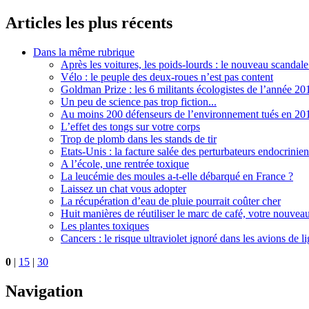
Articles les plus récents
Dans la même rubrique
Après les voitures, les poids-lourds : le nouveau scandale
Vélo : le peuple des deux-roues n’est pas content
Goldman Prize : les 6 militants écologistes de l’année 20
Un peu de science pas trop fiction...
Au moins 200 défenseurs de l’environnement tués en 20
L’effet des tongs sur votre corps
Trop de plomb dans les stands de tir
Etats-Unis : la facture salée des perturbateurs endocrinien
A l’école, une rentrée toxique
La leucémie des moules a-t-elle débarqué en France ?
Laissez un chat vous adopter
La récupération d’eau de pluie pourrait coûter cher
Huit manières de réutiliser le marc de café, votre nouvea
Les plantes toxiques
Cancers : le risque ultraviolet ignoré dans les avions de l
0
|
15
|
30
Navigation