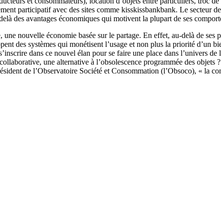
oducteurs et consommateurs), location d’objets entre particuliers, troc
ement participatif avec des sites comme kisskissbankbank. Le secteur de l
Au delà des avantages économiques qui motivent la plupart de ses comporte
, une nouvelle économie basée sur le partage. En effet, au-delà de ses p
ent des systèmes qui monétisent l’usage et non plus la priorité d’un b
s’inscrire dans ce nouvel élan pour se faire une place dans l’univers de 
ollaborative, une alternative à l’obsolescence programmée des objets ? 
ésident de l’Observatoire Société et Consommation (l’Obsoco), « la c