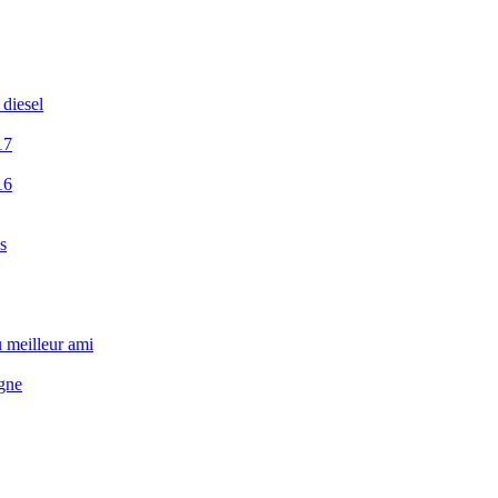
 diesel
17
16
s
u meilleur ami
igne