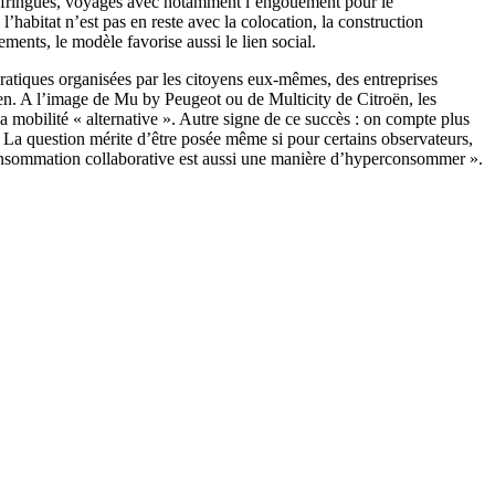
 de fringues, voyages avec notamment l’engouement pour le
’habitat n’est pas en reste avec la colocation, la construction
ments, le modèle favorise aussi le lien social.
ratiques organisées par les citoyens eux-mêmes, des entreprises
ien. A l’image de Mu by Peugeot ou de Multicity de Citroën, les
la mobilité « alternative ». Autre signe de ce succès : on compte plus
La question mérite d’être posée même si pour certains observateurs,
onsommation collaborative est aussi une manière d’hyperconsommer ».