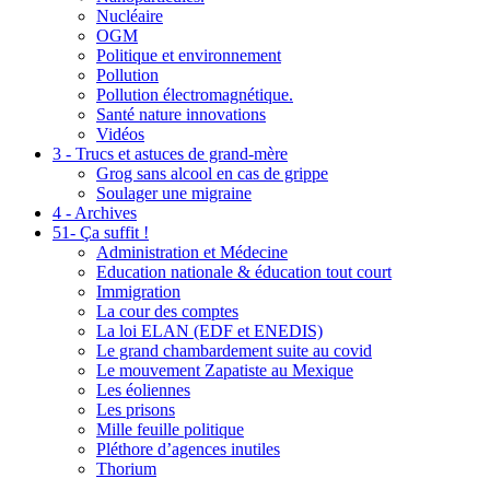
Nucléaire
OGM
Politique et environnement
Pollution
Pollution électromagnétique.
Santé nature innovations
Vidéos
3 - Trucs et astuces de grand-mère
Grog sans alcool en cas de grippe
Soulager une migraine
4 - Archives
51- Ça suffit !
Administration et Médecine
Education nationale & éducation tout court
Immigration
La cour des comptes
La loi ELAN (EDF et ENEDIS)
Le grand chambardement suite au covid
Le mouvement Zapatiste au Mexique
Les éoliennes
Les prisons
Mille feuille politique
Pléthore d’agences inutiles
Thorium