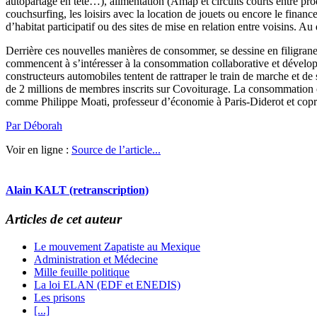
autopartage en tête…), alimentation (Amap et circuits courts entre pr
couchsurfing, les loisirs avec la location de jouets ou encore le financ
d’habitat participatif ou des sites de mise en relation entre voisins. 
Derrière ces nouvelles manières de consommer, se dessine en filigrane
commencent à s’intéresser à la consommation collaborative et développ
constructeurs automobiles tentent de rattraper le train de marche et de 
de 2 millions de membres inscrits sur Covoiturage. La consommation c
comme Philippe Moati, professeur d’économie à Paris-Diderot et copr
Par Déborah
Voir en ligne :
Source de l’article...
Alain KALT (retranscription)
Articles de cet auteur
Le mouvement Zapatiste au Mexique
Administration et Médecine
Mille feuille politique
La loi ELAN (EDF et ENEDIS)
Les prisons
[...]