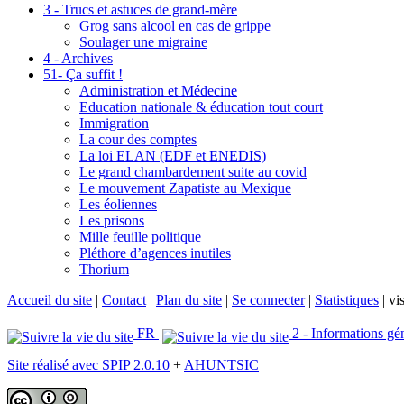
3 - Trucs et astuces de grand-mère
Grog sans alcool en cas de grippe
Soulager une migraine
4 - Archives
51- Ça suffit !
Administration et Médecine
Education nationale & éducation tout court
Immigration
La cour des comptes
La loi ELAN (EDF et ENEDIS)
Le grand chambardement suite au covid
Le mouvement Zapatiste au Mexique
Les éoliennes
Les prisons
Mille feuille politique
Pléthore d’agences inutiles
Thorium
Accueil du site
|
Contact
|
Plan du site
|
Se connecter
|
Statistiques
|
vis
FR
2 - Informations gé
Site réalisé avec SPIP 2.0.10
+
AHUNTSIC