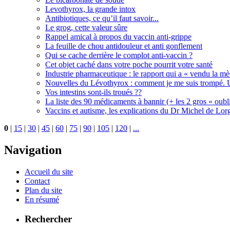
Levothyrox, la grande intox
Antibiotiques, ce qu’il faut savoir...
Le grog, cette valeur sûre
Rappel amical à propos du vaccin anti-grippe
La feuille de chou antidouleur et anti gonflement
Qui se cache derrière le complot anti-vaccin ?
Cet objet caché dans votre poche pourrit votre santé
Industrie pharmaceutique : le rapport qui a « vendu la m
Nouvelles du Lévothyrox : comment je me suis trompé. U
Vos intestins sont-ils troués ??
La liste des 90 médicaments à bannir (+ les 2 gros « oubli
Vaccins et autisme, les explications du Dr Michel de Lorg
0
|
15
|
30
|
45
|
60
|
75
|
90
|
105
|
120
|
...
Navigation
Accueil du site
Contact
Plan du site
En résumé
Rechercher