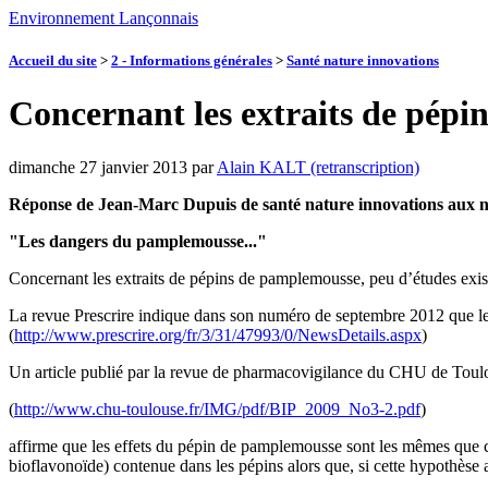
Environnement Lançonnais
Accueil du site
>
2 - Informations générales
>
Santé nature innovations
Concernant les extraits de pép
dimanche 27 janvier 2013
par
Alain KALT (retranscription)
Réponse de Jean-Marc Dupuis de santé nature innovations aux nom
"Les dangers du pamplemousse..."
Concernant les extraits de pépins de pamplemousse, peu d’études exist
La revue Prescrire indique dans son numéro de septembre 2012 que les
(
http://www.prescrire.org/fr/3/31/47993/0/NewsDetails.aspx
)
Un article publié par la revue de pharmacovigilance du CHU de Toul
(
http://www.chu-toulouse.fr/IMG/pdf/BIP_2009_No3-2.pdf
)
affirme que les effets du pépin de pamplemousse sont les mêmes que c
bioflavonoïde) contenue dans les pépins alors que, si cette hypothèse 