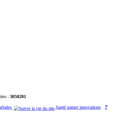
ites :
3058201
?
nérales
Santé nature innovations