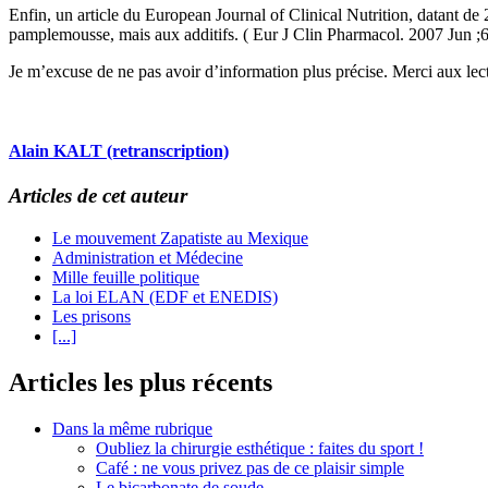
Enfin, un article du European Journal of Clinical Nutrition, datant de 
pamplemousse, mais aux additifs. ( Eur J Clin Pharmacol. 2007 Jun 
Je m’excuse de ne pas avoir d’information plus précise. Merci aux lecteu
Alain KALT (retranscription)
Articles de cet auteur
Le mouvement Zapatiste au Mexique
Administration et Médecine
Mille feuille politique
La loi ELAN (EDF et ENEDIS)
Les prisons
[...]
Articles les plus récents
Dans la même rubrique
Oubliez la chirurgie esthétique : faites du sport !
Café : ne vous privez pas de ce plaisir simple
Le bicarbonate de soude