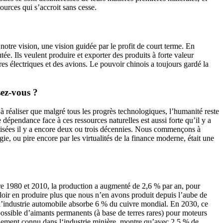
ources qui s’accroit sans cesse.
 notre vision, une vision guidée par le profit de court terme. En
tée. Ils veulent produire et exporter des produits à forte valeur
es électriques et des avions. Le pouvoir chinois a toujours gardé la
sez-vous ?
à réaliser que malgré tous les progrès technologiques, l’humanité reste
e dépendance face à ces ressources naturelles est aussi forte qu’il y a
utilisées il y a encore deux ou trois décennies. Nous commençons à
gie, ou pire encore par les virtualités de la finance moderne, était une
tre 1980 et 2010, la production a augmenté de 2,6 % par an, pour
alloir en produire plus que nous n’en avons produit depuis l’aube de
 l’industrie automobile absorbe 6 % du cuivre mondial. En 2030, ce
 possible d’aimants permanents (à base de terres rares) pour moteurs
alement connu dans l‘industrie minière, montre qu’avec 2,5 % de