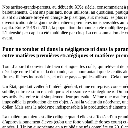
Nos arrière-grands-parents, au début du XXe siècle, consommaient à pei
balbutiements. Cent ans plus tard, nous utilisons, au quotidien, prati
allant du calcaire broyé en charge de plastique, aux métaux les plus r
diversification de la gamme de matières premières indispensables au f
capita. Entre 1919 et 2012, la population du monde a été multipliée par
L’intensité per capita a été multipliée par cinq. La consommation de 
avant.
Pour ne tomber ni dans la négligence ni dans la paran
entre matières premières stratégiques et matières premi
Tout d’abord il convient de bien distinguer les coûts, qui relèvent de pr
décalage entre l’offre et la demande, sans pour autant que les coûts ai
firmes, filières industrielles, et même pays – qui les utilisent. Cela n
Un État, qui doit veiller à l’intérêt général, et une entreprise, concern
subtile, entre ressource « critique » et ressource « stratégique ». Du p
ses activités, voire tout simplement leur poursuite. Même une matière p
impossible la production de cet objet. Ainsi la valeur du néodyme, un
dollar. Mais sans le néodyme indispensable à la production d’aimants
La matière première est dite critique quand elle est affectée d’un grand
d’approvisionnement élevés (et/ou une forte volatilité de ses cours) et 
années. L’Union européenne en a publié une très complète en 2010 conce