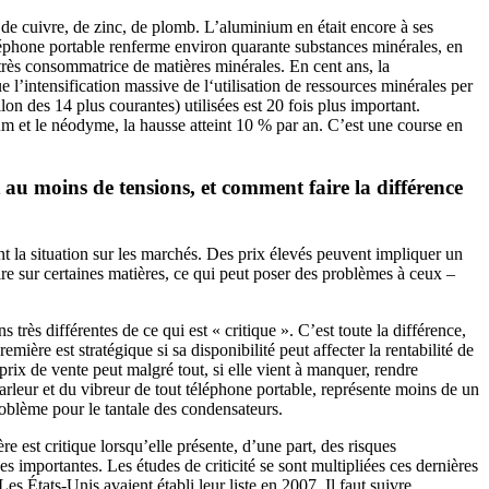
 de cuivre, de zinc, de plomb. L’aluminium en était encore à ses
éléphone portable renferme environ quarante substances minérales, en
 très consommatrice de matières minérales. En cent ans, la
’intensification massive de l‘utilisation de ressources minérales per
on des 14 plus courantes) utilisées est 20 fois plus important.
m et le néodyme, la hausse atteint 10 % par an. C’est une course en
au moins de tensions, et comment faire la différence
tent la situation sur les marchés. Des prix élevés peuvent impliquer un
ire sur certaines matières, ce qui peut poser des problèmes à ceux –
 très différentes de ce qui est « critique ». C’est toute la différence,
ière est stratégique si sa disponibilité peut affecter la rentabilité de
prix de vente peut malgré tout, si elle vient à manquer, rendre
rleur et du vibreur de tout téléphone portable, représente moins de un
oblème pour le tantale des condensateurs.
e est critique lorsqu’elle présente, d’une part, des risques
es importantes. Les études de criticité se sont multipliées ces dernières
 États-Unis avaient établi leur liste en 2007. Il faut suivre