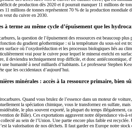
déficit de production dès 2020 et il pourrait manquer 11 millions de t
Ces 11 millions de tonnes représentent 70 % de la production mondiale d
 on veut du cuivre en 2030.
es à terme au même cycle d’épuisement que les hydroca
arbures, la question de l’épuisement des ressources est beaucoup plus 
 fonction du gradient géothermique : si la température du sous-sol est t
n surface où l’oxydoréduction et les processus biologiques liés au clima
ticulièrement vrai pour le cuivre pour lequel le minerai enrichi en surfa
e, il deviendra techniquement trop difficile, et donc antiéconomique, d’e
ur une humanité à neuf milliards d’habitants. Le professeur Stephen Kess
tête que les occidentaux d’aujourd’hui.
ères minérales : accès à la ressource primaire, bien sûr
hydrocarbures. Quand vous brulez de l’essence dans un moteur de voiture,
uellement la spéciation chimique, vous le transformez en sulfate, mais l
onsidérable, le plus souvent exporté, la plupart du temps illégalement, c
nvention de Bâle). Ces exportations aggravent notre dépendance vis-à-
 collecté au sein de l’Union. Une partie encore plus faible est recyclée.
est la valorisation de nos déchets. Il faut garder en Europe notre stock