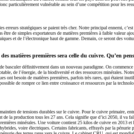
donc particulièrement vulnérable au sein d’une compétition pour les ress
es erreurs stratégiques se paient très cher. Notre principal ennemi, c’est
us être de simples exportateurs de matières premières à faible valeur ajou
aïques et de l’électronique haut de gamme. Demain, ce seront des voitur
des matières premières sera celle du cuivre. Qu’en pen
rain de basculer définitivement dans un nouveau paradigme. On commence 
otable, de l’énergie, de la biodiversité et des ressources minérales. Notr
ues ont besoin de matières premières, parfois très rares, qui étaient in
 possible de rompre ce lien entre croissance et ressources par la technolo
intien de tensions durables sur le cuivre. Pour le cuivre primaire, en
 de la production tous les 27 ans. Cela signifie que d’ici 2050, il va f
remières minérales. Une voiture contient 25 kilos de cuivre en 2013 et
 hybrides, voire électriques. Certains fabricants, effrayés par la pénurie
 pénurie des terres rares vers le cuivre. Le cabinet CRU, qui est mondi