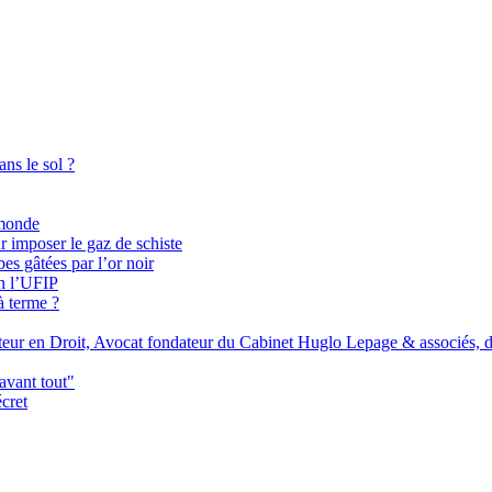
ans le sol ?
 monde
 imposer le gaz de schiste
bes gâtées par l’or noir
on l’UFIP
à terme ?
teur en Droit, Avocat fondateur du Cabinet Huglo Lepage & associés, dé
avant tout"
écret