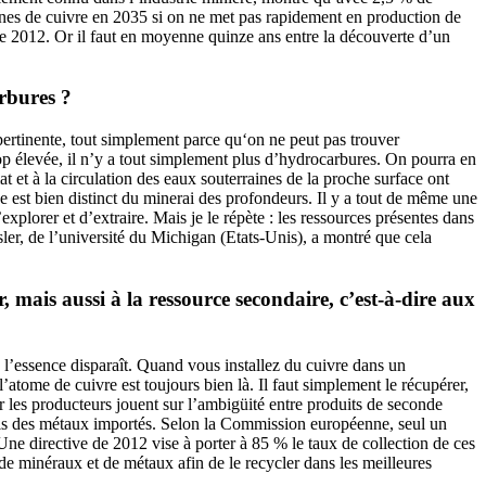
onnes de cuivre en 2035 si on ne met pas rapidement en production de
e 2012. Or il faut en moyenne quinze ans entre la découverte d’un
rbures ?
pertinente, tout simplement parce qu‘on ne peut pas trouver
rop élevée, il n’y a tout simplement plus d’hydrocarbures. On pourra en
t et à la circulation des eaux souterraines de la proche surface ont
ce est bien distinct du minerai des profondeurs. Il y a tout de même une
xplorer et d’extraire. Mais je le répète : les ressources présentes dans
ler, de l’université du Michigan (Etats-Unis), a montré que cela
, mais aussi à la ressource secondaire, c’est-à-dire aux
 l’essence disparaît. Quand vous installez du cuivre dans un
’atome de cuivre est toujours bien là. Il faut simplement le récupérer,
ar les producteurs jouent sur l’ambigüité entre produits de seconde
vis des métaux importés. Selon la Commission européenne, seul un
 Une directive de 2012 vise à porter à 85 % le taux de collection de ces
 de minéraux et de métaux afin de le recycler dans les meilleures