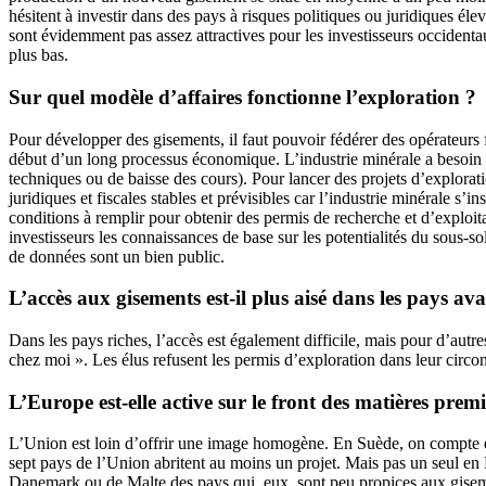
hésitent à investir dans des pays à risques politiques ou juridiques él
sont évidemment pas assez attractives pour les investisseurs occidentau
plus bas.
Sur quel modèle d’affaires fonctionne l’exploration ?
Pour développer des gisements, il faut pouvoir fédérer des opérateurs 
début d’un long processus économique. L’industrie minérale a besoin d’un
techniques ou de baisse des cours). Pour lancer des projets d’exploratio
juridiques et fiscales stables et prévisibles car l’industrie minérale s’i
conditions à remplir pour obtenir des permis de recherche et d’exploitat
investisseurs les connaissances de base sur les potentialités du sous-so
de données sont un bien public.
L’accès aux gisements est-il plus aisé dans les pays av
Dans les pays riches, l’accès est également difficile, mais pour d’autr
chez moi ». Les élus refusent les permis d’exploration dans leur circon
L’Europe est-elle active sur le front des matières prem
L’Union est loin d’offrir une image homogène. En Suède, on compte en
sept pays de l’Union abritent au moins un projet. Mais pas un seul en 
Danemark ou de Malte des pays qui, eux, sont peu propices aux gisemen