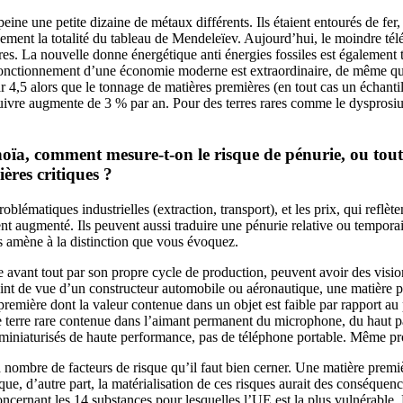
ne une petite dizaine de métaux différents. Ils étaient entourés de fer,
quement la totalité du tableau de Mendeleïev. Aujourd’hui, le moindre t
ares. La nouvelle donne énergétique anti énergies fossiles est également
onctionnement d’une économie moderne est extraordinaire, de même que l
 4,5 alors que le tonnage de matières premières (en tout cas un échantill
cuivre augmente de 3 % par an. Pour des terres rares comme le dysprosiu
oïa, comment mesure-t-on le risque de pénurie, ou tout 
ères critiques ?
oblématiques industrielles (extraction, transport), et les prix, qui reflè
ent augmenté. Ils peuvent aussi traduire une pénurie relative ou tempora
ous amène à la distinction que vous évoquez.
ée avant tout par son propre cycle de production, peuvent avoir des visions
oint de vue d’un constructeur automobile ou aéronautique, une matière prem
remière dont la valeur contenue dans un objet est faible par rapport au 
e terre rare contenue dans l’aimant permanent du microphone, du haut pa
 miniaturisés de haute performance, pas de téléphone portable. Même pr
 nombre de facteurs de risque qu’il faut bien cerner. Une matière premièr
que, d’autre part, la matérialisation de ces risques aurait des conséquenc
rnant les 14 substances pour lesquelles l’UE est la plus vulnérable. Les