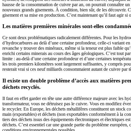
hausse de la consommation de cuivre par an, on pourrait connaître un 
nouveaux grands gisements. À condition, bien sûr, de les découvrir. 
gisement et sa mise en production. C’est maintenant qu’il faut agir si
Les matières premières minérales sont-elles condamné
Ce sont deux problématiques radicalement différentes. Pour les hydroc
d’hydrocarbures au delà d’une certaine profondeur, celle-ci variant en
revanche y trouver des minéraux, même si la teneur est plus faible qu’e
enrichi certains minerais au cours des âges géologiques. C’est tout par
limite : au-delà d’une certaine profondeur et d’une certaines températur
les trois premiers kilomètres sont largement suffisantes, y compris po
resterait vrai si ces neuf milliards consommaient autant de cuivre par 
Il existe un double problème d’accès aux matières premi
déchets recyclés.
Il faut en effet garder en tête une autre différence majeure avec les 
transformateur, vous ne détruisez pas le cuivre. Vous en modifiez évent
le recycler. En Europe, les déchets métallifères constituent un stock c
main (exportables) et déchets (non exportables conformément à la co
tiers des déchets issus des équipements électroniques et électriques est
déchets. C’est essentiel car une grande partie du problème européen, c’
conditions environnementales possibles.