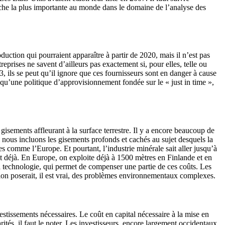
erche la plus importante au monde dans le domaine de l’analyse des
oduction qui pourraient apparaître à partir de 2020, mais il n’est pas
prises ne savent d’ailleurs pas exactement si, pour elles, telle ou
, ils se peut qu’il ignore que ces fournisseurs sont en danger à cause
 qu’une politique d’approvisionnement fondée sur le « just in time »,
sements affleurant à la surface terrestre. Il y a encore beaucoup de
i nous incluons les gisements profonds et cachés au sujet desquels la
 comme l’Europe. Et pourtant, l’industrie minérale sait aller jusqu’à
it déjà. En Europe, on exploite déjà à 1500 mètres en Finlande et en
la technologie, qui permet de compenser une partie de ces coûts. Les
tation poserait, il est vrai, des problèmes environnementaux complexes.
stissements nécessaires. Le coût en capital nécessaire à la mise en
s, il faut le noter. Les investisseurs, encore largement occidentaux,