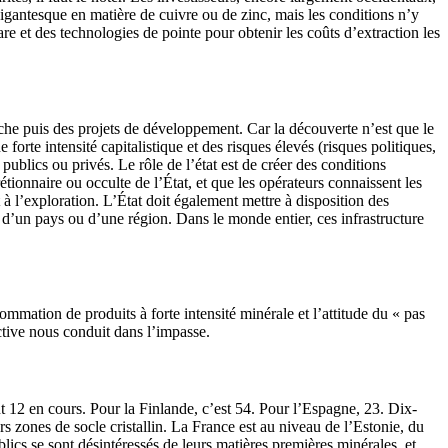
gigantesque en matière de cuivre ou de zinc, mais les conditions n’y
re et des technologies de pointe pour obtenir les coûts d’extraction les
rche puis des projets de développement. Car la découverte n’est que le
orte intensité capitalistique et des risques élevés (risques politiques,
publics ou privés. Le rôle de l’état est de créer des conditions
crétionnaire ou occulte de l’État, et que les opérateurs connaissent les
t à l’exploration. L’État doit également mettre à disposition des
al d’un pays ou d’une région. Dans le monde entier, ces infrastructure
ommation de produits à forte intensité minérale et l’attitude du « pas
ective nous conduit dans l’impasse.
12 en cours. Pour la Finlande, c’est 54. Pour l’Espagne, 23. Dix-
 zones de socle cristallin. La France est au niveau de l’Estonie, du
cs se sont désintéressés de leurs matières premières minérales, et