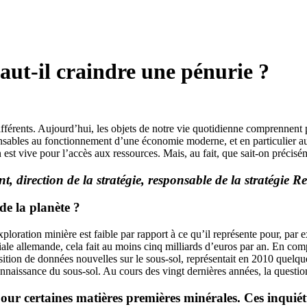
aut-il craindre une pénurie ?
ifférents. Aujourd’hui, les objets de notre vie quotidienne comprennent 
nsables au fonctionnement d’une économie moderne, et en particulier au
est vive pour l’accès aux ressources. Mais, au fait, que sait-on précisé
 direction de la stratégie, responsable de la stratégie
de la planète ?
loration minière est faible par rapport à ce qu’il représente pour, par 
ale allemande, cela fait au moins cinq milliards d’euros par an. En co
sition de données nouvelles sur le sous-sol, représentait en 2010 quelq
nnaissance du sous-sol. Au cours des vingt dernières années, la question
our certaines matières premières minérales. Ces inquiétud