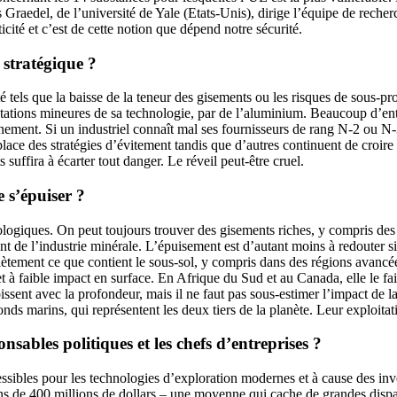
 Graedel, de l’université de Yale (Etats-Unis), dirige l’équipe de rech
iticité et c’est de cette notion que dépend notre sécurité.
 stratégique ?
té tels que la baisse de la teneur des gisements ou les risques de sous-pr
ptations mineures de sa technologie, par de l’aluminium. Beaucoup d’entre
nnement. Si un industriel connaît mal ses fournisseurs de rang N-2 ou N-3
lace des stratégies d’évitement tandis que d’autres continuent de croire
 suffira à écarter tout danger. Le réveil peut-être cruel.
e s’épuiser ?
giques. On peut toujours trouver des gisements riches, y compris des gi
nt de l’industrie minérale. L’épuisement est d’autant moins à redouter s
ement ce que contient le sous-sol, y compris dans des régions avancées
et à faible impact en surface. En Afrique du Sud et au Canada, elle le fa
issent avec la profondeur, mais il ne faut pas sous-estimer l’impact de 
 fonds marins, qui représentent les deux tiers de la planète. Leur exploi
sables politiques et les chefs d’entreprises ?
sibles pour les technologies d’exploration modernes et à cause des inve
e 400 millions de dollars – une moyenne qui cache de grandes disparité