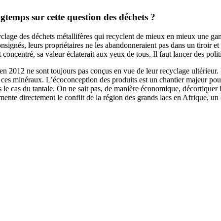
ngtemps sur cette question des déchets ?
lage des déchets métallifères qui recyclent de mieux en mieux une gam
consignés, leurs propriétaires ne les abandonneraient pas dans un tiroir et
tait concentré, sa valeur éclaterait aux yeux de tous. Il faut lancer des 
hé en 2012 ne sont toujours pas conçus en vue de leur recyclage ultérieu
e ces minéraux. L’écoconception des produits est un chantier majeur pour
 pas le cas du tantale. On ne sait pas, de manière économique, décortique
limente directement le conflit de la région des grands lacs en Afrique, un 