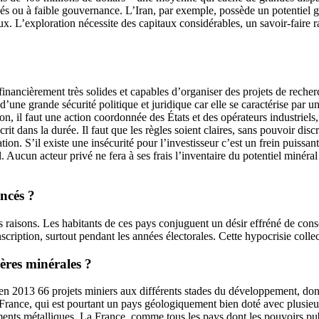
evés ou à faible gouvernance. L’Iran, par exemple, possède un potentiel 
x. L’exploration nécessite des capitaux considérables, un savoir-faire ra
financièrement très solides et capables d’organiser des projets de reche
e grande sécurité politique et juridique car elle se caractérise par une f
n, il faut une action coordonnée des États et des opérateurs industriels, 
nscrit dans la durée. Il faut que les règles soient claires, sans pouvoir dis
ion. S’il existe une insécurité pour l’investisseur c’est un frein puissan
l. Aucun acteur privé ne fera à ses frais l’inventaire du potentiel minér
ancés ?
es raisons. Les habitants de ces pays conjuguent un désir effréné de cons
scription, surtout pendant les années électorales. Cette hypocrisie coll
ières minérales ?
 2013 66 projets miniers aux différents stades du développement, dont 
France, qui est pourtant un pays géologiquement bien doté avec plusieurs
ts métalliques. La France, comme tous les pays dont les pouvoirs publi