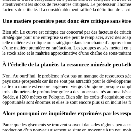
attentivement les stocks de ressources critiques. Le professeur Thomas
facteurs de criticité. Il a considérablement raffiné la définition de la cr
Une matière première peut donc être critique sans être
Bien sûr. Le cuivre est critique car concerné par des facteurs de critici
stratégique pour une entreprise si elle peut le remplacer, avec des ada
telle matière est critique ou stratégique dans leur chaîne d’approvisio
d’une matière première en raréfaction. Les groupes avisés mettent en p
le stock zéro et la maîtrise approximative d’une chaîne de sous-traitants
À l’échelle de la planète, la ressource minérale peut-ell
Non. Aujourd’hui, le problème n’est pas un manque de ressources géolo
pays sous-prospectés car ils ne sont pas attractifs pour le développeme
carte du monde est encore largement vierge. On ignore presque complèt
trois kilomètres de profondeur grâce à des processus très automatisés 
Suède, à 1200 mètres en Pologne. Bien sûr, les coûts d’acquisition cro
opportunités sont énormes et elles le sont encore plus si on inclut les
Alors pourquoi ces inquiétudes exprimées par les respon
Parce que les gisements se trouvent souvent dans des régions peu acces
production d’un nouveau gisement se situe en moyenne à un peu moins d