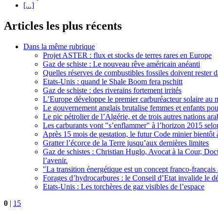
[...]
Articles les plus récents
Dans la même rubrique
Projet ASTER : flux et stocks de terres rares en Europe
Gaz de schiste : Le nouveau rêve américain anéanti
Quelles réserves de combustibles fossiles doivent rester d
Etats-Unis : quand le Shale Boom fera pschitt
Gaz de schiste : des riverains fortement irrités
L’Europe développe le premier carburéacteur solaire au
Le gouvernement anglais brutalise femmes et enfants pour
Le pic pétrolier de l’Algérie, et de trois autres nations ara
Les carburants vont "s’enflammer" à l’horizon 2015 sel
Après 15 mois de gestation, le futur Code minier bientôt 
Gratter l’écorce de la Terre jusqu’aux dernières limites
Gaz de schistes : Christian Huglo, Avocat à la Cour, Doc
l’avenir.
"La transition énergétique est un concept franco-français 
Forages d’hydrocarbures : le Conseil d’Etat invalide le d
Etats-Unis : Les torchères de gaz visibles de l’espace
0
|
15