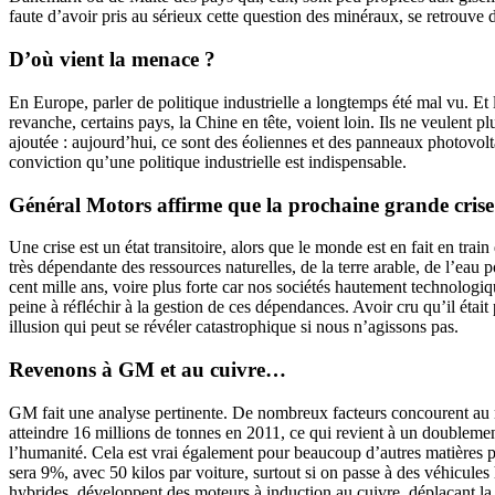
faute d’avoir pris au sérieux cette question des minéraux, se retrouve 
D’où vient la menace ?
En Europe, parler de politique industrielle a longtemps été mal vu. Et l
revanche, certains pays, la Chine en tête, voient loin. Ils ne veulent pl
ajoutée : aujourd’hui, ce sont des éoliennes et des panneaux photovolt
conviction qu’une politique industrielle est indispensable.
Général Motors affirme que la prochaine grande crise 
Une crise est un état transitoire, alors que le monde est en fait en t
très dépendante des ressources naturelles, de la terre arable, de l’eau p
cent mille ans, voire plus forte car nos sociétés hautement technologiq
peine à réfléchir à la gestion de ces dépendances. Avoir cru qu’il était
illusion qui peut se révéler catastrophique si nous n’agissons pas.
Revenons à GM et au cuivre…
GM fait une analyse pertinente. De nombreux facteurs concourent au ma
atteindre 16 millions de tonnes en 2011, ce qui revient à un doublement
l’humanité. Cela est vrai également pour beaucoup d’autres matières p
sera 9%, avec 50 kilos par voiture, surtout si on passe à des véhicules
hybrides, développent des moteurs à induction au cuivre, déplaçant la