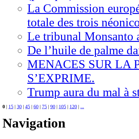
La Commission europée
totale des trois néonic
Le tribunal Monsanto 
De l’huile de palme dan
MENACES SUR LA P
S’EXPRIME.
Trump aura du mal à s
0
|
15
|
30
|
45
|
60
|
75
|
90
|
105
|
120
|
...
Navigation