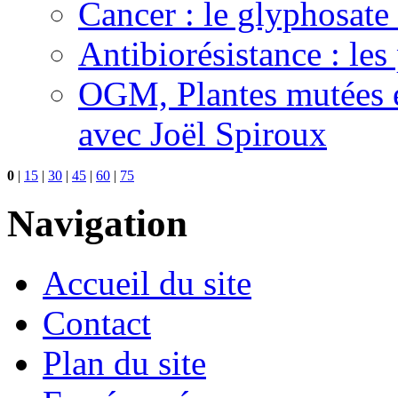
Cancer : le glyphosate 
Antibiorésistance : les
OGM, Plantes mutées e
avec Joël Spiroux
0
|
15
|
30
|
45
|
60
|
75
Navigation
Accueil du site
Contact
Plan du site