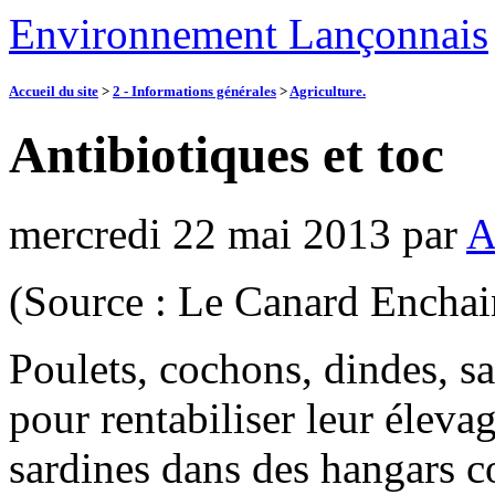
Environnement Lançonnais
Accueil du site
>
2 - Informations générales
>
Agriculture.
Antibiotiques et toc
mercredi 22 mai 2013
par
A
(Source : Le Canard Enchai
Poulets, cochons, dindes, s
pour rentabiliser leur élevag
sardines dans des hangars c