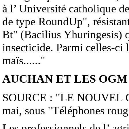
à l’ Université catholique d
de type RoundUp", résistante
Bt" (Bacilius Yhuringesis) 
insecticide. Parmi celles-ci l
maïs......"
AUCHAN ET LES OGM
SOURCE : "LE NOUVEL O
mai, sous "Téléphones roug
Les professionnels de l’ agr