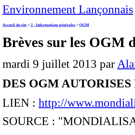
Environnement Lançonnais
Accueil du site
>
2 - Informations générales
>
OGM
Brèves sur les OGM d
mardi 9 juillet 2013
par
Ala
DES OGM AUTORISES 
LIEN :
http://www.mondiali
SOURCE : "MONDIALIS