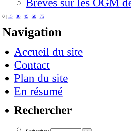
Brèves sur les OGM d
0
|
15
|
30
|
45
|
60
|
75
Navigation
Accueil du site
Contact
Plan du site
En résumé
Rechercher