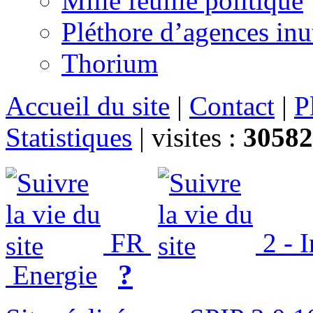
Mille feuille politique
Pléthore d’agences inu
Thorium
Accueil du site
|
Contact
|
P
Statistiques
|
visites :
30582
FR
2 - 
?
Energie