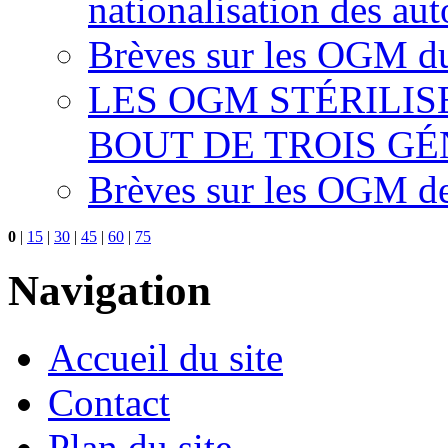
nationalisation des aut
Brèves sur les OGM du
LES OGM STÉRILI
BOUT DE TROIS G
Brèves sur les OGM d
0
|
15
|
30
|
45
|
60
|
75
Navigation
Accueil du site
Contact
Plan du site