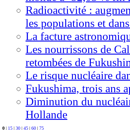
Radioactivité : augmen
les populations et dans
La facture astronomiqu
Les nourrissons de Cali
retombées de Fukushi
Le risque nucléaire da
Fukushima, trois ans a
Diminution du nucléair
Hollande
0
|
15
|
30
|
45
|
60
|
75