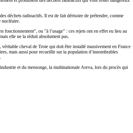
onnement et produisent des déchets radioactifs qui vont rester dangereux
es déchets radioactifs. Il est de fait dérisoire de prétendre, comme
e nucléaire.
n fonctionnement", ou "à l’usage" : ces rejets ont en effet eu lieu au
 mais elle ne la réduit absolument pas.
, véritable cheval de Troie qui doit être installé massivement en France
aires, mais aussi pour recueillir sur la population d’innombrables
.
’industrie et du mensonge, la multinationale Areva, lors du procès qui