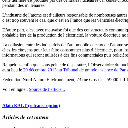
cette dernière est produite par des centrales nucléaires car celles-ci 
pendant des millénaires.
L’industrie de l’atome est d’ailleurs responsable de nombreuses autres 
c’est trop souvent le cas, que c’est en France que les véhicules électriq
D’autre part, c’est avec mauvaise foi que des constructeurs communiquen
préalable lors de la production de l’électricité, la voiture électrique n
La collusion entre les industriels de l’automobile et ceux de l’atome s
chez les citoyens pour leur faire consommer plus d’électricité, pour ins
informations qui seront utilisées à des fins commerciales puis policièr
Rappelons enfin que, sous peine de disparaître, l’Observatoire du nucl
aura lieu le
20 décembre 2013 au Tribunal de grande instance de Paris
Fédération Nord Nature Environnement, 23 rue Gosselet, 59000 LILLE
Voir en ligne :
Source de l’article...
Alain KALT (retranscription)
Articles de cet auteur