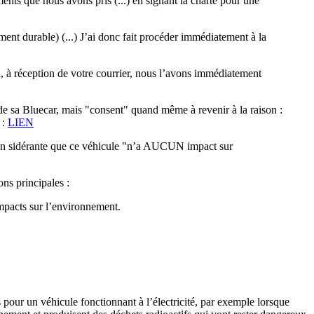
nts que nous avons pris (...) en signant la charte pour une
ent durable) (...) J’ai donc fait procéder immédiatement à la
i, à réception de votre courrier, nous l’avons immédiatement
" de sa Bluecar, mais "consent" quand même à revenir à la raison :
 :
LIEN
façon sidérante que ce véhicule "n’a AUCUN impact sur
ns principales :
impacts sur l’environnement.
s pour un véhicule fonctionnant à l’électricité, par exemple lorsque