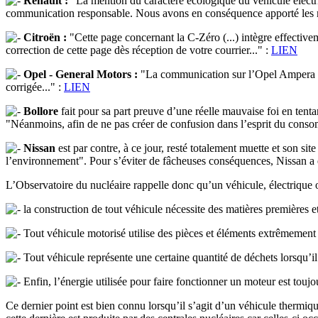
Renault :
"La mention du caractère écologique du véhicule électri
communication responsable. Nous avons en conséquence apporté les mod
Citroën :
"Cette page concernant la C-Zéro (...) intègre effective
correction de cette page dès réception de votre courrier..." :
LIEN
Opel - General Motors :
"La communication sur l’Opel Ampera à la
corrigée..." :
LIEN
Bollore
fait pour sa part preuve d’une réelle mauvaise foi en tenta
"Néanmoins, afin de ne pas créer de confusion dans l’esprit du consom
Nissan
est par contre, à ce jour, resté totalement muette et son 
l’environnement". Pour s’éviter de fâcheuses conséquences, Nissan a en
L’Observatoire du nucléaire rappelle donc qu’un véhicule, électrique 
la construction de tout véhicule nécessite des matières premières e
Tout véhicule motorisé utilise des pièces et éléments extrêmement po
Tout véhicule représente une certaine quantité de déchets lorsqu’il 
Enfin, l’énergie utilisée pour faire fonctionner un moteur est toujo
Ce dernier point est bien connu lorsqu’il s’agit d’un véhicule thermique