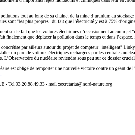
occasionnent d’importants rejets radioactifs et chimiques dans leur envir
pollutions tout au long de sa chaine, de la mine d’uranium au stockage d
ues sont "les plus propres" du fait que l’électricité y est à 75% d’origin
t sur le fait que les voitures électriques n’occasionnent aucun rejet "e
e fait finalement que déplacer la pollution dans le temps et dans l’espace,
e concrétise par ailleurs autour du projet de compteur "intelligent" Linky
taller un parc de voitures électriques rechargées par les centrales nuclé
es. L’Observatoire du nucléaire reviendra sous peu sur ce dossier crucial
éaire est obligé de remporter une nouvelle victoire contre un géant de l
.
 - Tel 03.20.88.49.33 - mail :secretariat@nord-nature.org