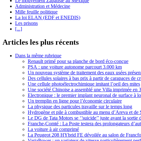
Le mouvement Zapatiste au Mexique
Administration et Médecine
Mille feuille politique
La loi ELAN (EDF et ENEDIS)
Les prisons
[...]
Articles les plus récents
Dans la même rubrique
Renault primé pour sa planche de bord éco-conçue
PSA : une voiture autonome parcourt 3.000 km
Un nouveau système de traitement des eaux usées prése
Des cellules solaires à bas prix à partir de carapaces de cr
Une cellule photoélectrochimique imitant l’oeil des mites
Une société Chinoise a assemblé une Villa imprimée en 
Electronique : le premier implant neuronal de surface à l
Un tremplin en ligne pour l’économie circulaire
La physique des particules travaille sur le temps long
Hydrogène et pile à combustible au menu d’Areva et de S
Le DG de Tata Motors se ‘’suicide’’ juste avant la sortie 
Franche-Comté : La Poste testera des prolongateurs d’a
La voiture à air comprimé
La Peugeot 208 HYbrid FE dévoilée au salon de Francfo
VariaPower : un variateur de vitesse particulièrement per