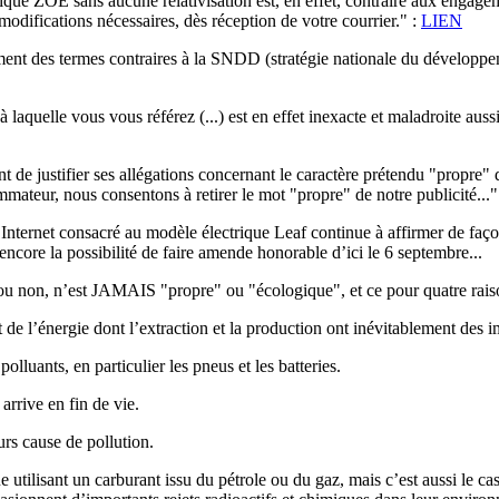
que ZOE sans aucune relativisation est, en effet, contraire aux engageme
ifications nécessaires, dès réception de votre courrier." :
LIEN
ment des termes contraires à la SNDD (stratégie nationale du développem
quelle vous vous référez (...) est en effet inexacte et maladroite auss
nt de justifier ses allégations concernant le caractère prétendu "propre
mateur, nous consentons à retirer le mot "propre" de notre publicité..."
site Internet consacré au modèle électrique Leaf continue à affirmer de 
core la possibilité de faire amende honorable d’ici le 6 septembre...
ou non, n’est JAMAIS "propre" ou "écologique", et ce pour quatre raiso
t de l’énergie dont l’extraction et la production ont inévitablement des 
lluants, en particulier les pneus et les batteries.
arrive en fin de vie.
urs cause de pollution.
 utilisant un carburant issu du pétrole ou du gaz, mais c’est aussi le ca