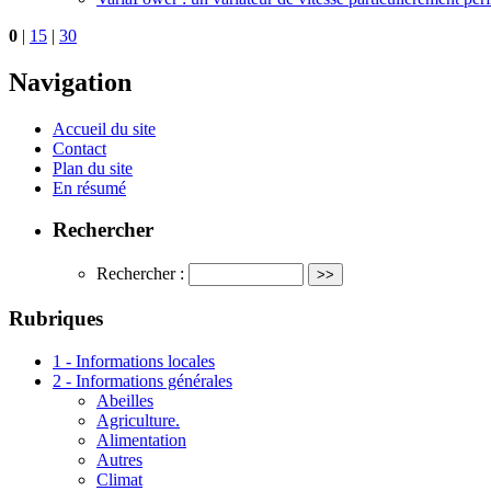
0
|
15
|
30
Navigation
Accueil du site
Contact
Plan du site
En résumé
Rechercher
Rechercher :
Rubriques
1 - Informations locales
2 - Informations générales
Abeilles
Agriculture.
Alimentation
Autres
Climat