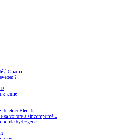
nté à Obama
evettes ?
3D
ong terme
chneider Electric
de sa voiture à air comprimé...
utonomie hydrogène
rt
formant