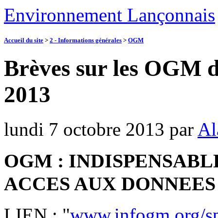
Environnement Lançonnais
Accueil du site
>
2 - Informations générales
>
OGM
Brèves sur les OGM 
2013
lundi 7 octobre 2013
par
Al
OGM : INDISPENSAB
ACCES AUX DONNEES
LIEN : "
www.infogm.org/spi