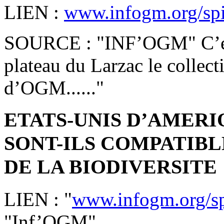
LIEN :
www.infogm.org/spip
SOURCE : "INF’OGM" C’est
plateau du Larzac le collect
d’OGM......"
ETATS-UNIS D’AMERI
SONT-ILS COMPATIBL
DE LA BIODIVERSITE
LIEN : "
www.infogm.org/spi
"Inf’OGM"