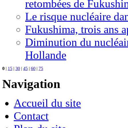
retombées de Fukushi
Le risque nucléaire da
Fukushima, trois ans a
Diminution du nucléair
Hollande
0
|
15
|
30
|
45
|
60
|
75
Navigation
Accueil du site
Contact